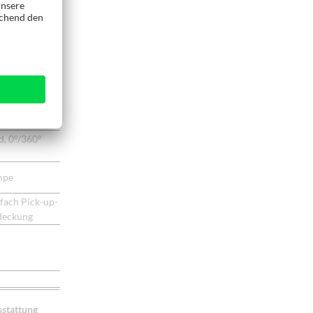
d, 0°/360°
mpe
-fach Pick-up-
deckung
sstattung