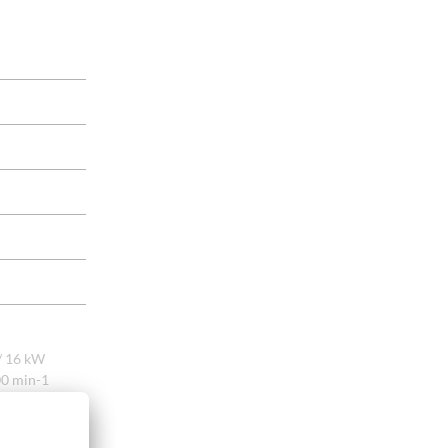
/ 16 kW
00 min-1