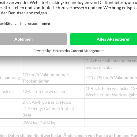
indigkeit
100 m/min
3-Feld Trittmatte
htung
Sicherheits-Bumper
(Pendelbearbeitung)
6 Konsolen, 8 Anschläge,
flage
4 Beschickungshilfen,
Laserpointer
3,0 kW, 24 Spindeln (18 V | 6 H),
Sägeaggregat in X-Richtung
C-Achse, voll interpolieren
endlos drehbar
100 m³/h Vakuumpumpe,
fspannung
140 / 250 m³/h Vakuumpu
Trockenläufer
18-fach Tellerwechsler, 12
hsler
12-fach Tellerwechsler
Wechsler mit Werkzeugab
2 x CAMPUS Basic; Hops;
aCADemy; CabinetControl
Base
3500 kg | 4300 kg
chen Daten stellen Richtwerte dar. Änderungen von Konstruktion und Au