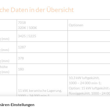
che Daten in der Übersicht
7018
Optionen
320K |
500K
3425 | 5225
g (mm)
1287
g (mm)
378
g (mm)
shöhe
180
g (mm)
10,3 kW luftgekühlt,
1000 – 24 000 min-1;
Option: 15 kW luftgekühlt 
11 kW, keramische Lagerung,
flüssiggekühlt, 1000 - 24 0
1000 – 24 000 min-1