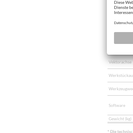
Vektorgeschw
Schutzeinric
Werkstückau
Bohrkopf
Vektorachse
Werkstückau
Werkzeugwec
Software
Gewicht (kg)
* Die technis