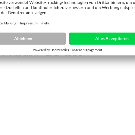
 Anwendungen leicht gemacht
he Fertigung von Korpusmöbeln als Einzel- oder Serienstück, Treppenbau
g, usw. – für alles bieten die Ausstattungspakete der PRO-MASTER 7017
g.
e und dynamisch gesteuerte Achsen - erweiterbar um die voll interpolie
 voll interpolierend für maximale Flexibilität.