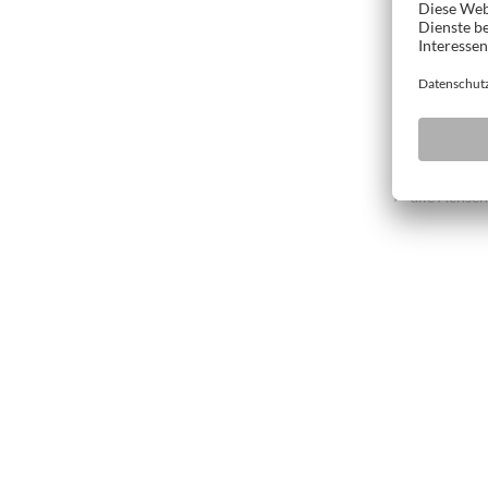
Komplexe
Variantenreic
Türenfertigun
richtige Lösun
Drei präzis
alle Achsen