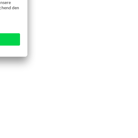
,
 und 7018 die
rende C-Achse.