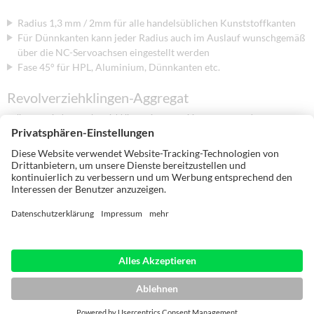
Radius 1,3 mm / 2mm für alle handelsüblichen Kunststoffkanten
Für Dünnkanten kann jeder Radius auch im Auslauf wunschgemäß
über die NC-Servoachsen eingestellt werden
Fase 45° für HPL, Aluminium, Dünnkanten etc.
Revolverziehklingen-Aggregat
Vollautomatische Revolverziehklinge mit fünf Positionen zur Aufnahme von HW-
Standardziehklingenmessern.
Anwendungen / Werkzeugprofile:
Radius 1 mm / 1,3 mm / 2mm (2-fach) für alle handelsüblichen
Kunststoffkanten
Für Dünnkanten kann jeder Radius auch im Auslauf wunschgemäß
über die NC-Servoachsen eingestellt werden
Fase 45° für HPL, Aluminium, Dünnkanten etc.
Weitere Werkzeugkonfigurationen auf Anfrage!