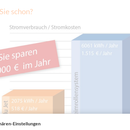
Sie schon?
abelle anzeigen