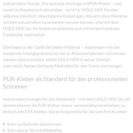
industriellen Nutzer. Die optische Nullfuge mitPUR-Kleber - und
somit im Nassbereich einsetzbar - wird für HOLZ-HER Kunden
selbstverständlich. Hauchdünne Klebefugen, die sich ohne Weiteres
mit den industriellen Laserkanten messen können, sind mit dem
HOLZ-HER Glu Jet System problemlos und mit konkurrenzloser
Flexibilität realisierbar.
Überlegen in der Optik bei jedem Material – angefangen von der
modernen Hochglanzkante bis hin zu Massivholzkanten mit extrem
starken Querschnitten, bleibt HOLZ-HER in seiner Vielfalt
unerreicht. Setzen Sie heute Maßstäbe für den Trend von morgen.
PUR-Kleber als Standard für den professionellen
Schreiner
Industrietechnologie für das Handwerk – mit dem HOLZ-HER Glu Jet
System können Sie PUR-Kleber immer serienmäßig verarbeiten; so
einfach wie EVA-Kleber. Starke Argumente für Sie und Ihre Kunden:
Kein zusätzliches Leimbecken
Kein teurer Stickstoffbehälter