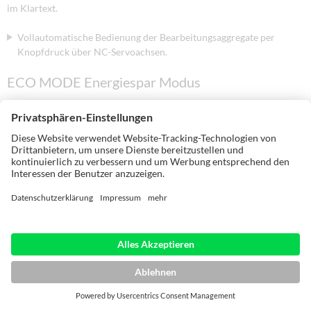
im Klartext.
Vollautomatische Bedienung der Bearbeitungsaggregate per
Knopfdruck über NC-Servoachsen.
ECO MODE Energiespar Modus
Dieser Energiesparmodus ist eine automatische Standby-Schaltung,
die alle Antriebe außer Betrieb setzt, sobald kein Werkstück in die
Maschine eingegeben wird. Die Motoren entsprechen der neuen
Energieeffizienzklasse IE2. Wird auch über einen längeren Zeitraum
kein Werkstück eingegeben, so wird auch die Heizung der
Kleberstation automatisch ausgeschaltet. Die Maschine verbraucht
dann keine Energie mehr.
... ein Knopfdruck genügt und die Maschine ist wieder
betriebsbereit. Hier wird Energieeffizienz auf höchstem Niveau
praktiziert.