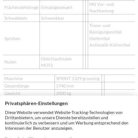
Mit Vor- und
Flächenziehklinge
Einsatzgesteuert
Nachtastung
Schwabbeln
Schwenkbar
Trenn- und
Reinigungsmittel
Sprühen
Gleitmittel
Antistatik-Kühlmittel
Gleichlaufnuten
Nuten
MOT2
Maschine
SPRINT 1329 grooving
Gesamtlänge
5740 mm
Gewicht
2000 kg
Vorschubgeschwindigkeit
10 - 18 m/min
Arbeitsmaße
160 mm (Material- und
Mindestwerkstücklänge
Sektionsabhängig)
Mindestwerkstückbreite
60 mm
Werkstückdicke
8 - 60 mm