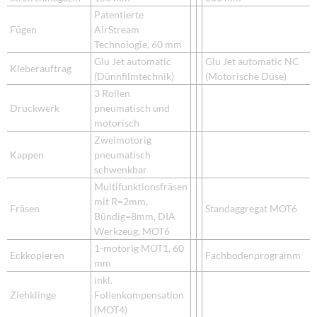
Patentierte
Fügen
AirStream
Technologie, 60 mm
Glu Jet automatic
Glu Jet automatic NC
Kleberauftrag
(Dünnfilmtechnik)
(Motorische Düse)
3 Rollen
Druckwerk
pneumatisch und
motorisch
Zweimotorig
Kappen
pneumatisch
schwenkbar
Multifunktionsfräsen
mit R=2mm,
Fräsen
Standaggregat MOT6
Bündig=8mm, DIA
Werkzeug, MOT6
1-motorig MOT1, 60
Eckkopieren
Fachbodenprogramm
mm
inkl.
Ziehklinge
Folienkompensation
(MOT4)