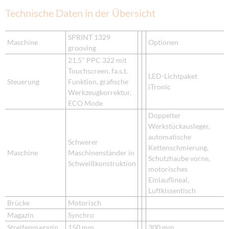
Technische Daten in der Übersicht
SPRINT 1329
Maschine
Optionen
grooving
21,5" PPC 322 mit
Touchscreen, fa.s.t.
LED-Lichtpaket
Steuerung
Funktion, grafische
iTronic
Werkzeugkorrektur,
ECO Mode
Doppelter
Werkstückausleger,
automatische
Schwerer
Kettenschmierung,
Maschine
Maschinenständer in
Schutzhaube vorne,
Schweißkonstruktion
motorisches
Einlauflineal,
Luftkissentisch
Brücke
Motorisch
Magazin
Synchro
Streifenmagazin
150 mm
300 mm