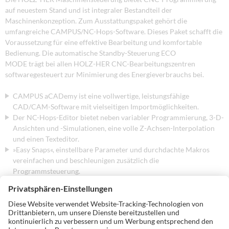
auf neuestem Stand und ist integraler Bestandteil der
Maschinenkonzeption. Zum Ausstattungspaket gehört die
umfangreiche CAMPUS/NC-Hops-Software. Dieses Paket schafft die
Voraussetzung für eine effektive Bearbeitung und komfortable
Bedienung. Die automatische Standby-Steuerung ECO
MODE trägt bei allen HOLZ-HER CNC-Bearbeitungszentren
softwaregesteuert zur Minimierung des Energieverbrauchs bei.
CAMPUS aCADemy ist eine vollwertige, leistungsfähige
CAD/CAM-Software mit vielseitigen Importmöglichkeiten.
Der NC-Hops-Editor bietet neben variabler Programmierung, 3-D-
Ansichten und -Simulationen, eine volle Z-Achsen-Interpolation
und einen Texteditor.
»Easy Snaps«, einstellbare Parameter und durchdachte Makros
vereinfachen und beschleunigen zusätzlich die
Programmsteuerung.
Das Workcenter zeigt die Belegung des Maschinentisches.
Werkzeuge, Bohrköpfe und Wege werden dabei
werkstückübergreifend automatisch optimiert und die
Bearbeitungszeiten berechnet.
Die Werkzeugverwaltung MT-Manager erlaubt graphisch