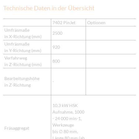
Technische Daten in der Übersicht
7402 PinJet
Optionen
Umfräsmaße
2500
in X-Richtung (mm)
Umfräsmaße
920
in Y-Richtung (mm)
Verfahrweg
800
in Z-Richtung (mm)
Bearbeitungshöhe
-
in Z-Richtung
10,3 kW HSK
Aufnahme, 1000
- 24 000 min-1,
Werkzeuge
Fräsaggregat
bis ∅ 80 mm,
Länge 80 mm (ab