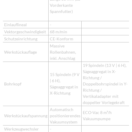
Vorderkante
Spannfutter)
Einlauflineal
-
Vektorgeschwindigkeit
68 m/min
Schutzeinrichtung
CE-Konform
Massive
Werkstückauflage
Rollenbahnen,
inkl. Anschlag
19 Spindeln (13 V | 6 H),
Sägeaggregat in X-
15 Spindeln (9 V
Richtung /
| 6 H),
Bohrkopf
Doppelbohrspindel in Y-
Sägeaggregat in
Richtung /
X-Richtung
Vertikaladapter mit
doppelter Vorlegekraft
Automatisch
ECO-Vac 8 m³/h
Werkstückaufspannung
positionierendes
Vakuumpumpe
Vakuumsystem
Werkzeugwechsler
-