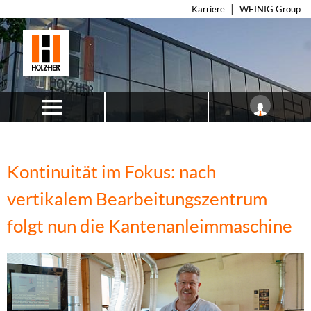
Karriere
WEINIG Group
Kontinuität im Fokus: nach
vertikalem Bearbeitungszentrum
folgt nun die Kantenanleimmaschine