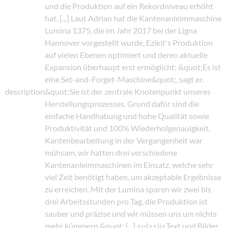
und die Produktion auf ein Rekordniveau erhöht
hat. [...] Laut Adrian hat die Kantenanleimmaschine
Lumina 1375, die im Jahr 2017 bei der Ligna
Hannover vorgestellt wurde, Ezikit's Produktion
auf vielen Ebenen optimiert und deren aktuelle
Expansion überhaupt erst ermöglicht: &quot;Es ist
eine Set-and-Forget-Maschine&quot;, sagt er.
description
&quot;Sie ist der zentrale Knotenpunkt unseres
Herstellungsprozesses. Grund dafür sind die
einfache Handhabung und hohe Qualität sowie
Produktivität und 100% Wiederholgenauigkeit.
Kantenbearbeitung in der Vergangenheit war
mühsam, wir hatten drei verschiedene
Kantenanleimmaschinen im Einsatz, welche sehr
viel Zeit benötigt haben, um akzeptable Ergebnisse
zu erreichen. Mit der Lumina sparen wir zwei bis
drei Arbeitsstunden pro Tag, die Produktion ist
sauber und präzise und wir müssen uns um nichts
mehr kümmern.&quot; [...] <ul><li>Text und Bilder