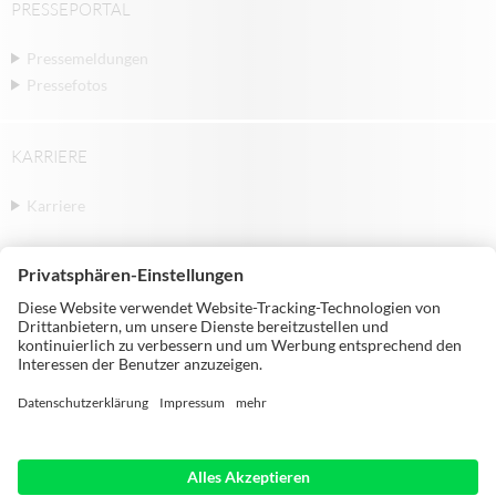
PRESSEPORTAL
Pressemeldungen
Pressefotos
KARRIERE
Karriere
© Michael Weinig AG | Weinigstraße 2/4 |
97941 Tauberbischofsheim | Germany |
Telephone: +49 9341 860