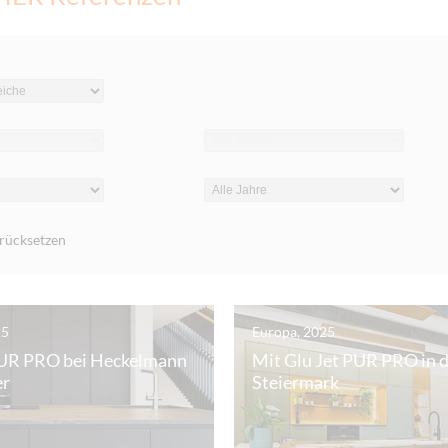
urücksetzen
25
Europa, 2025
PUR PRO bei Heckelmann
Mit Glu Jet PUR PRO in 
er
Steiermark