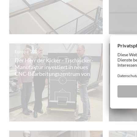
Europa, 2025
Europa, 20
Der Herr der Kicker - Tischkicker-
Mit HOLZ
Manufaktur investiert in neues
Schreiner
CNC-Bearbeitungszentrum von
Tradition
HOLZ-HER