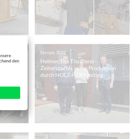
Europa, 2022
f Holz-
Helmer, Die Tischlerei -
ung mit
Zeitersparnis in der Produktion
INEA
durch HOLZ-HER Nesting-
Technologie