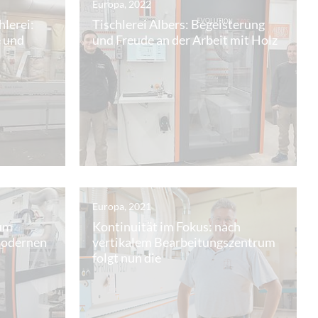
Europa, 2022
lerei:
Tischlerei Albers: Begeisterung
e und
und Freude an der Arbeit mit Holz
Europa, 2021
um
Kontinuität im Fokus: nach
modernen
vertikalem Bearbeitungszentrum
folgt nun die
Kantenanleimmaschine