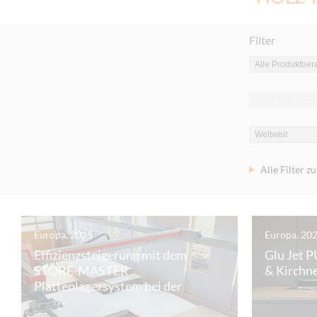
Filter
Alle Filter z
Europa, 2025
Europa, 20
Effizienzsteigerung mit dem
Glu Jet 
STORE-MASTER
& Kirchn
Plattenlagersystem bei der
Schreinerei Breuer-Koch