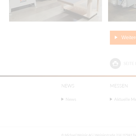
Weiter
SEIT
NEWS
MESSEN
News
Aktuelle M
© Michael Weinig AG | Weinigstraße 2/4 | 97941 T