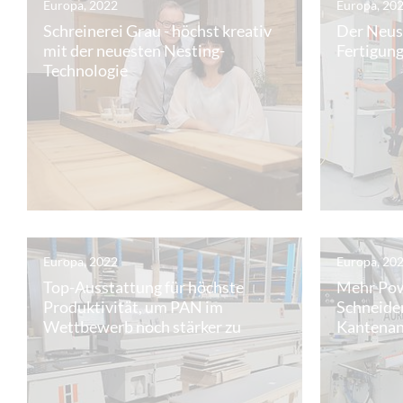
Europa, 2022
Europa, 20
Schreinerei Grau - höchst kreativ
Der Neust
mit der neuesten Nesting-
Fertigung
Technologie
Europa, 2022
Europa, 20
Top-Ausstattung für höchste
Mehr Powe
Produktivität, um PAN im
Schneide
Wettbewerb noch stärker zu
Kantenan
machen