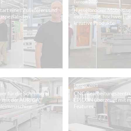
22
Europa, 2022
art eines Zulieferers und
Hasselbrocker Möbeltisch
sspezialisten
individuelle, hochwertig
kreative Produkte
21
Europa, 2021
r für die Schreinerei
CNC-Bearbeitungszentr
r mit der AURIGA
EPICON überzeugt mit 
leimmaschine
Features