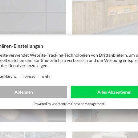
25
Europa, 2022
-HER in die Zukunft:
Schreinerei Embs setzt au
ei Salamon setzt auf
Her: Maschinenoptimier
 und Technologie
EVOLUTION 7405 und L
6015