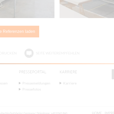
e Referenzen laden
E DRUCKEN
SEITE WEITEREMPFEHLEN
PRESSEPORTAL
KARRIERE
essen
Pressemeldungen
Karriere
Pressefotos
HOME
IMPR
auberbischofsheim | Germany | Telephone: +49 9341 860