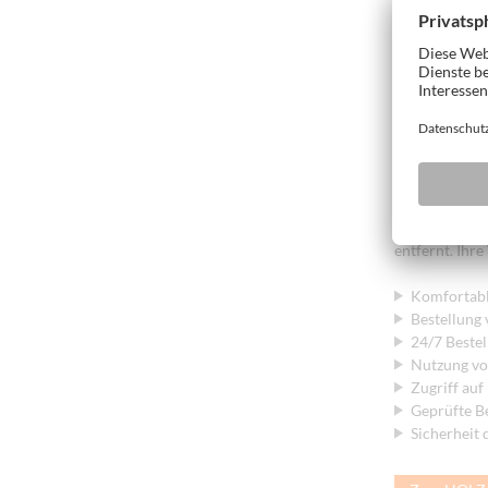
funktioniert,
Ersatzteilgara
weltweit zuver
Der HO
Der HOLZ-HER 
über HOLZ-HER
Produkte und s
entfernt. Ihr
Komfortab
Bestellung
24/7 Beste
Nutzung vo
Zugriff auf
Geprüfte Be
Sicherheit