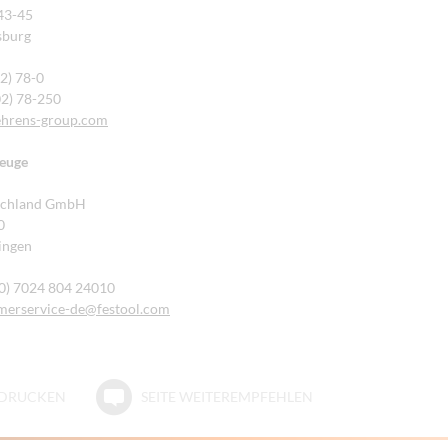
43-45
sburg
02) 78-0
02) 78-250
hrens-group.com
euge
schland GmbH
0
ingen
(0) 7024 804 24010
merservice-de
@festool.com
E DRUCKEN
SEITE WEITEREMPFEHLEN