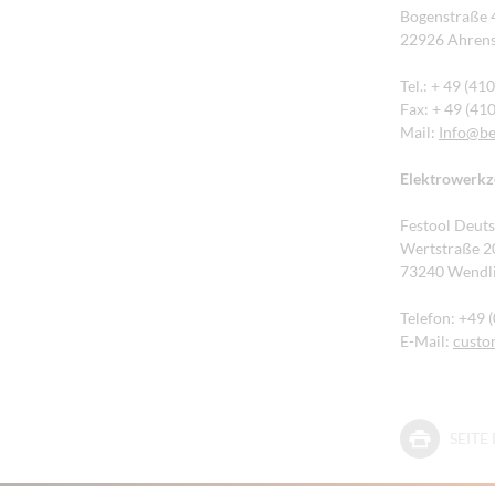
Bogenstraße 
22926 Ahren
Tel.: + 49 (41
Fax: + 49 (41
Mail:
Info
@be
Elektrowerkz
Festool Deut
Wertstraße 2
73240 Wendl
Telefon: +49 
E-Mail:
custo
SEIT