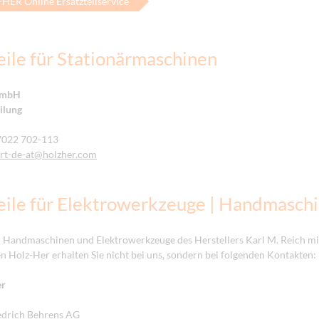
ER Online Ersatzteilservice
eile für Stationärmaschinen
GmbH
eilung
 7022 702-113
rt-de-at
@holzher.com
eile für Elektrowerkzeuge | Handmasch
ür Handmaschinen und Elektrowerkzeuge des Herstellers Karl M. Reich m
 Holz-Her erhalten Sie nicht bei uns, sondern bei folgenden Kontakten:
er
edrich Behrens AG