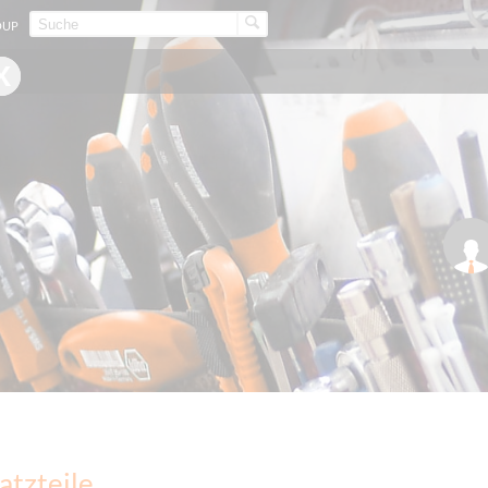
OUP
atzteile