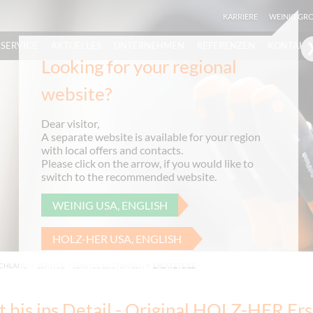
KARRIERE
WEINIG GR
SERVICE
AKTUELLES
UNTERNEHMEN
REFERENZEN
KONTAKT
Looking for your regional
website?
Dear visitor,
A separate website is available for your region
with local offers and contacts.
Please click on the arrow, if you would like to
switch to the recommended website.
WEINIG USA, ENGLISH
HOLZ-HER USA, ENGLISH
SCHLAND
>
SERVICE
>
SERVICE LEISTUNGEN
ERSATZTEILE
t bis ins Detail - Original HOLZ-HER Ers