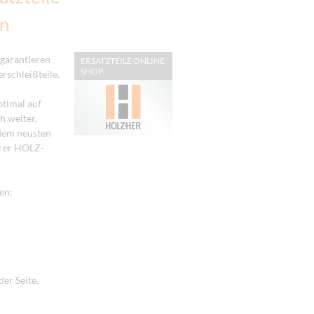
en
 garantieren
ERSATZTEILE ONLINE
SHOP
rschleißteile.
timal auf
h weiter,
 dem neusten
hrer HOLZ-
en:
er Seite.