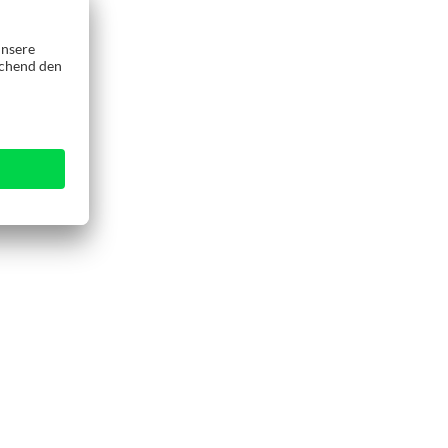
angjährige
 liefern diese
 ausführlich
 bestellen Sie
Mausklick