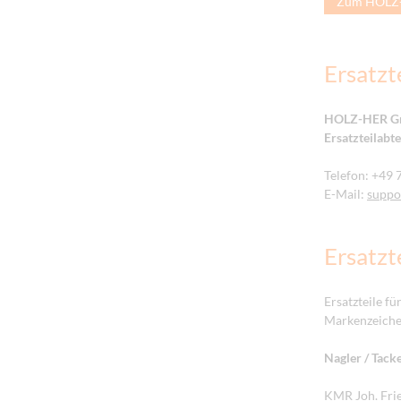
Zum HOLZ-H
Ersatzt
HOLZ-HER 
Ersatzteilabt
Telefon: +49
E-Mail:
suppo
Ersatzt
Ersatzteile f
Markenzeichen
Nagler / Tack
KMR Joh. Fri