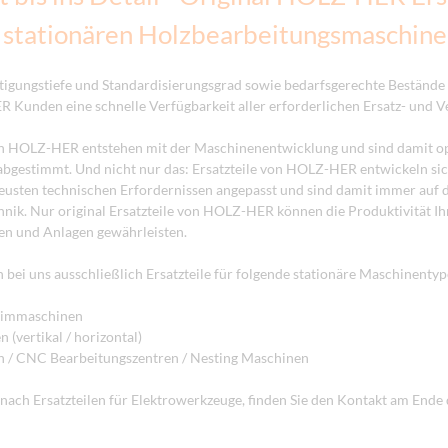
e stationären Holzbearbeitungsmaschin
tigungstiefe und Standardisierungsgrad sowie bedarfsgerechte Bestände
Kunden eine schnelle Verfügbarkeit aller erforderlichen Ersatz- und Ve
on HOLZ-HER entstehen mit der Maschinenentwicklung und sind damit op
abgestimmt. Und nicht nur das: Ersatzteile von HOLZ-HER entwickeln sic
usten technischen Erfordernissen angepasst und sind damit immer auf
hnik. Nur original Ersatzteile von HOLZ-HER können die Produktivität I
n und Anlagen gewährleisten.
bei uns ausschließlich Ersatzteile für folgende stationäre Maschinentyp
eimmaschinen
 (vertikal / horizontal)
 / CNC Bearbeitungszentren / Nesting Maschinen
nach Ersatzteilen für Elektrowerkzeuge, finden Sie den Kontakt am Ende d