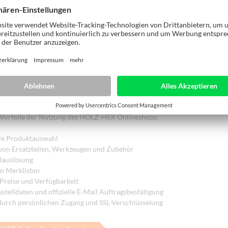
 versprechen wir Ihnen eine einfache Bestellung, prompte Lieferung und l
ntie. Ständig haben wir über eine halbe Million Teile für Sie auf Lager und
lässig und in kürzester Zeit.
LZ-HER Ersatzteile Onlineshop
Onlineshop bietet eine Vielzahl an Möglichkeiten. Informieren Sie sich
 Ersatzteile, Werkzeuge und Zubehör. Fragen Sie ganz aktuell Preise ab,
ehen Sie den Auftragsstatus ein - jederzeit und überall, alles nur einen 
e Vorteile der Nutzung des HOLZ-HER Onlineshops:
le Produktauswahl
 von Ersatzteilen, Werkzeugen und Zubehör
llauslösung
n Merklisten
 Preise und Verfügbarkeit
stelldaten und offizielle E-Mail Auftragsbestätigung
 durch persönlichen Zugang und SSL-Verschlüsselung