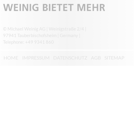
© Michael Weinig AG | Weinigstraße 2/4 |
97941 Tauberbischofsheim | Germany |
Telephone: +49 9341 860
HOME
IMPRESSUM
DATENSCHUTZ
AGB
SITEMAP