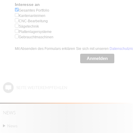
Interesse an
Gesamtes Portfolio
Kantenanleimen
CNC-Bearbeitung
Sägetechnik
Plattenlagersysteme
Gebrauchtmaschinen
Mit Absenden des Formulars erklären Sie sich mit unseren
Datenschutzric
Anmelden
SEITE WEITEREMPFEHLEN
NEWS
News