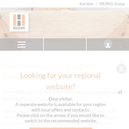
Karriere
WEINIG Group
Maschinen zur Fertigung von
Looking for your regional
Verpackungskisten
website?
Herstellung individueller Holzverpackungen und
Holzwerkstoffkisten
Dear visitor,
A separate website is available for your region
with local offers and contacts.
Weltweit werden Millionen von Waren transportiert. Damit die
Please click on the arrow, if you would like to
Güter sicher ans Ziel gelangen, gewinnen Verpackungskonzepte
switch to the recommended website.
immer mehr an Bedeutung. Für eine effiziente Produktion von