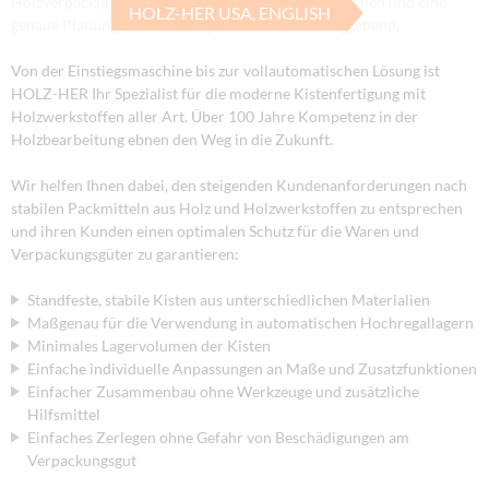
Holzverpackungen sind geeignete Fertigungsmaschinen und eine
HOLZ-HER USA, ENGLISH
genaue Planung der Fertigungsprozesse ausschlaggebend.
Von der Einstiegsmaschine bis zur vollautomatischen Lösung ist
HOLZ-HER Ihr Spezialist für die moderne Kistenfertigung mit
Holzwerkstoffen aller Art. Über 100 Jahre Kompetenz in der
Holzbearbeitung ebnen den Weg in die Zukunft.
Wir helfen Ihnen dabei, den steigenden Kundenanforderungen nach
stabilen Packmitteln aus Holz und Holzwerkstoffen zu entsprechen
und ihren Kunden einen optimalen Schutz für die Waren und
Verpackungsgüter zu garantieren:
Standfeste, stabile Kisten aus unterschiedlichen Materialien
Maßgenau für die Verwendung in automatischen Hochregallagern
Minimales Lagervolumen der Kisten
Einfache individuelle Anpassungen an Maße und Zusatzfunktionen
Einfacher Zusammenbau ohne Werkzeuge und zusätzliche
Hilfsmittel
Einfaches Zerlegen ohne Gefahr von Beschädigungen am
Verpackungsgut