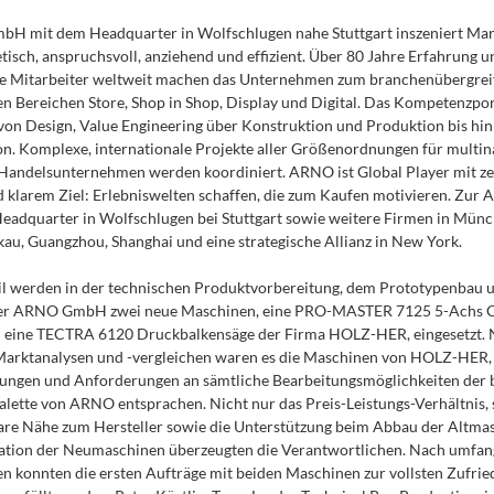
H mit dem Headquarter in Wolfschlugen nahe Stuttgart inszeniert Ma
etisch, anspruchsvoll, anziehend und effizient. Über 80 Jahre Erfahrung 
te Mitarbeiter weltweit machen das Unternehmen zum branchenübergre
en Bereichen Store, Shop in Shop, Display und Digital. Das Kompetenzpor
 von Design, Value Engineering über Konstruktion und Produktion bis hin 
ion. Komplexe, internationale Projekte aller Größenordnungen für multin
andelsunternehmen werden koordiniert. ARNO ist Global Player mit zer
 klarem Ziel: Erlebniswelten schaffen, die zum Kaufen motivieren. Zu
eadquarter in Wolfschlugen bei Stuttgart sowie weitere Firmen in Münch
kau, Guangzhou, Shanghai und eine strategische Allianz in New York.
il werden in der technischen Produktvorbereitung, dem Prototypenbau u
der ARNO GmbH zwei neue Maschinen, eine PRO-MASTER 7125 5-Achs
 eine TECTRA 6120 Druckbalkensäge der Firma HOLZ-HER, eingesetzt.
 Marktanalysen und -vergleichen waren es die Maschinen von HOLZ-HER,
ungen und Anforderungen an sämtliche Bearbeitungsmöglichkeiten der 
lette von ARNO entsprachen. Nicht nur das Preis-Leistungs-Verhältnis,
are Nähe zum Hersteller sowie die Unterstützung beim Abbau der Altma
llation der Neumaschinen überzeugten die Verantwortlichen. Nach umfa
n konnten die ersten Aufträge mit beiden Maschinen zur vollsten Zufrie