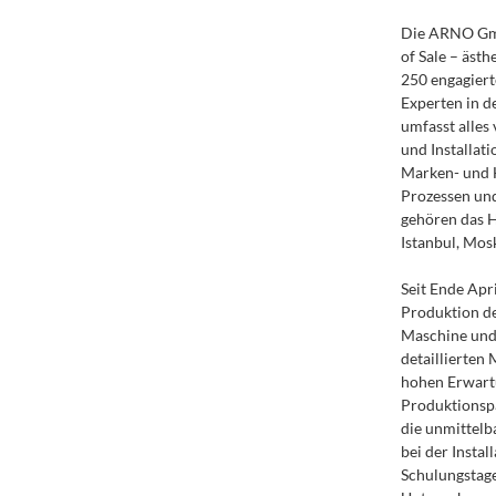
Die ARNO Gmb
of Sale – ästh
250 engagier
Experten in d
umfasst alles
und Installat
Marken- und H
Prozessen und
gehören das H
Istanbul, Mos
Seit Ende Apr
Produktion 
Maschine und
detaillierten
hohen Erwart
Produktionspa
die unmittelb
bei der Insta
Schulungstage