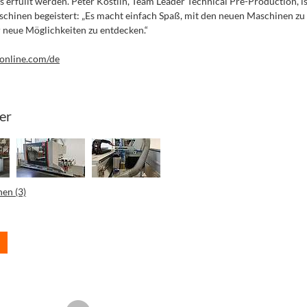
erfüllt werden. Peter Köstlin, Team Leader Technical Pre-Production, i
chinen begeistert: „Es macht einfach Spaß, mit den neuen Maschinen zu
neue Möglichkeiten zu entdecken.“
online.com/de
er
nen (3)