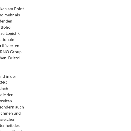
rken am Point
und mehr als
ifenden
tfolio
zu Logistik
ationale
tifizierten
r ARNO Group
en, Bristol,
nd in der
 CNC
 Nach
 die den
breiten
 sondern auch
schinen und
ngreichen
denheit des