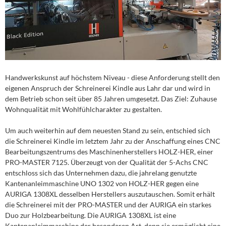
Handwerkskunst auf höchstem Niveau - diese Anforderung stellt den
eigenen Anspruch der Schreinerei Kindle aus Lahr dar und wird in
dem Betrieb schon seit über 85 Jahren umgesetzt. Das Ziel: Zuhause
Wohnqualität mit Wohlfühlcharakter zu gestalten.
Um auch weiterhin auf dem neuesten Stand zu sein, entschied sich
die Schreinerei Kindle im letztem Jahr zu der Anschaffung eines CNC
Bearbeitungszentrums des Maschinenherstellers HOLZ-HER, einer
PRO-MASTER 7125. Überzeugt von der Qualität der 5-Achs CNC
entschloss sich das Unternehmen dazu, die jahrelang genutzte
Kantenanleimmaschine UNO 1302 von HOLZ-HER gegen eine
AURIGA 1308XL desselben Herstellers auszutauschen. Somit erhält
die Schreinerei mit der PRO-MASTER und der AURIGA ein starkes
Duo zur Holzbearbeitung. Die AURIGA 1308XL ist eine
Kantenanleimmaschine der besonderen Art, denn sie ermöglicht eine