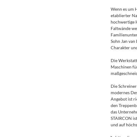
Wenn es um Ho
etablierter N
hochwertige H
Faltwände wer
Familienunter
Sohn Jan van 
Charakter und
Die Werkstatt
Maschinen fü
maßgeschneide
Die Schreiner
modernes Desi
Angebot ist r
den Treppenb
das Unternehm
STAIRCON ist 
und auf höchs