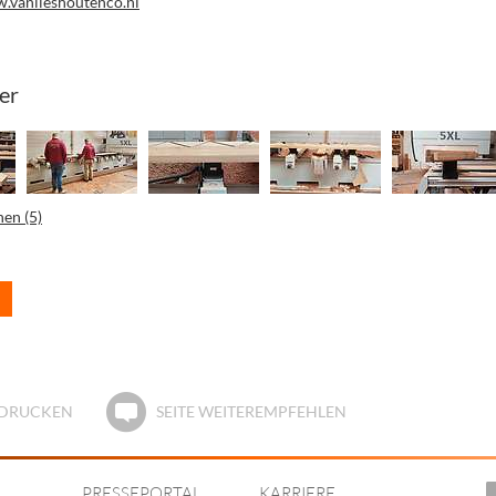
w.vanlieshoutenco.nl
er
nen (5)
E DRUCKEN
SEITE WEITEREMPFEHLEN
PRESSEPORTAL
KARRIERE