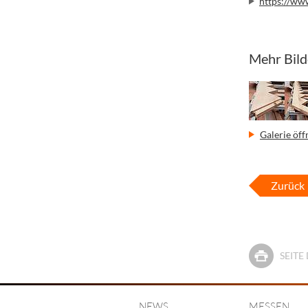
https://ww
Mehr Bild
Galerie öff
Zurück
SEIT
NEWS
MESSEN