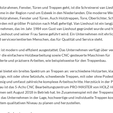
lzrahmen, Fenster, Türen und Treppen geht, ist die Schreinerei van Lies
ame in der Region rund um Esbeek in den Niederlanden. Die moderne Werk
olzrahmen, Fenster und Türen. Auch Holztreppen, Tore, Oberlichter, Sc
den mit größter Präzision nach Maß gefertigt. Van Lieshout ist ein langj
nehmen, das im Jahr 1984 von Gust van Lieshout gegründet wurde und 
Lieshout und seiner Frau Sanne geführt wird. Ein Unternehmen mit ehrl
 serviceorientierten Menschen, das für Qualität und Service steht.
 ist modern und effizient ausgestattet. Das Unternehmen verfügt über v
r die einfachere Holzbearbeitung sowie CNC-gesteuerte Maschinen für
rte und präzisere Arbeiten, wie beispielsweise für den Treppenbau.
ei bietet ein breites Spektrum an Treppen an: verschiedene Holzarten, kla
gn, mit oder ohne Setzstufe, schwebende Treppen, mit oder ohne Podest
iesig und umfasst zahlreiche komplexe Arbeitsschritte. Herzstück in der 
au ist das 5-Achs CNC Bearbeitungszentrum PRO-MASTER von HOLZ-H
en seit August 2018 in Betrieb hat. Im Zusammenspiel mit der Treppen
das Unternehmen in der Lage, hochwertige und individuelle Treppen kos
tem qualitativen Niveau zu planen und herzustellen.