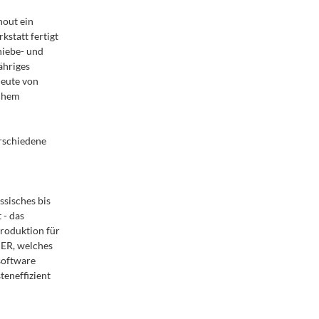
hout ein
statt fertigt
hiebe- und
ähriges
heute von
ichem
erschiedene
ssisches bis
 - das
Produktion für
ER, welches
software
teneffizient