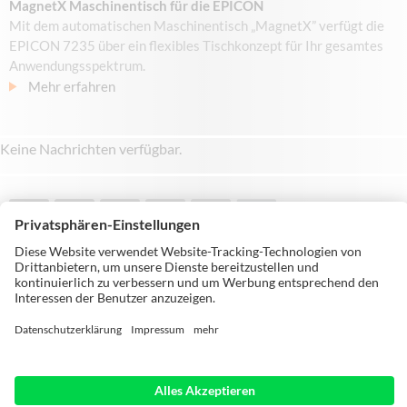
MagnetX Maschinentisch für die EPICON
Mit dem automatischen Maschinentisch „MagnetX” verfügt die
EPICON 7235 über ein flexibles Tischkonzept für Ihr gesamtes
Anwendungsspektrum.
Mehr erfahren
Keine Nachrichten verfügbar.
© Michael Weinig AG | Weinigstraße 2/4 |
97941 Tauberbischofsheim | Germany |
Telephone: +49 9341 860