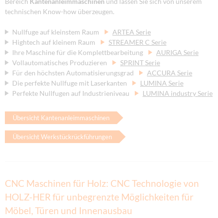
Bereich
Kantenanleimmaschinen
und lassen Sie sich von unserem
technischen Know-how überzeugen.
Nullfuge auf kleinstem Raum
ARTEA Serie
Hightech auf kleinem Raum
STREAMER C Serie
Ihre Maschine für die Komplettbearbeitung
AURIGA Serie
Vollautomatisches Produzieren
SPRINT Serie
Für den höchsten Automatisierungsgrad
ACCURA Serie
Die perfekte Nullfuge mit Laserkanten
LUMINA Serie
Perfekte Nullfugen auf Industrieniveau
LUMINA industry Serie
Übersicht Kantenanleimmaschinen
Übersicht Werkstückrückführungen
CNC Maschinen für Holz: CNC Technologie von
HOLZ-HER für unbegrenzte Möglichkeiten für
Möbel, Türen und Innenausbau