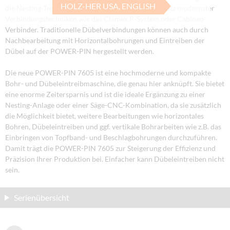
HOLZ-HER USA, ENGLISH
die Nesting-Technologie hervorragend für den Einsatz modernster
Verbindungstechniken wie das Clamex P-System oder Cabineo-
Verbinder. Traditionelle Dübelverbindungen können auch durch
Nachbearbeitung mit Horizontalbohrungen und Eintreiben der
Dübel auf der POWER-PIN hergestellt werden.
Die neue POWER-PIN 7605 ist eine hochmoderne und kompakte
Bohr- und Dübeleintreibmaschine, die genau hier anknüpft. Sie bietet
eine enorme Zeitersparnis und ist die ideale Ergänzung zu einer
Nesting-Anlage oder einer Säge-CNC-Kombination, da sie zusätzlich
die Möglichkeit bietet, weitere Bearbeitungen wie horizontales
Bohren, Dübeleintreiben und ggf. vertikale Bohrarbeiten wie z.B. das
Einbringen von Topfband- und Beschlagbohrungen durchzuführen.
Damit trägt die POWER-PIN 7605 zur Steigerung der Effizienz und
Präzision Ihrer Produktion bei. Einfacher kann Dübeleintreiben nicht
sein.
Serienübersicht