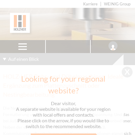
Karriere
WEINIG Group
Auf einen Blick
HOLZ-HER Bohr- und Dübelmaschinen: Ideale
Looking for your regional
Ergänzung zum Plattenzuschnitt oder
website?
Nestingbearbeitung
Dear visitor,
Die Nesting-Bearbeitung bietet den Vorteil der präzisen
A separate website is available for your region
Formatierung und CNC-Bearbeitung in einer Aufspannung. Und das
with local offers and contacts.
Please click on the arrow, if you would like to
bei äußerst geringem Handlingsaufwand für den Maschinenbediener.
switch to the recommended website.
Neben der eindeutigen Werkstückidentifikation mit z.B.
Kommissionier-, Bearbeitungs- und Kanteninformationen eignet sich