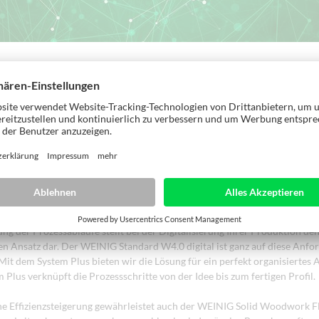
 in der Holzwirtschaft heißt Industrie 4.0. Doch bloße Digitalisierung b
folg. Ihre Investitions-Entscheidung ist dann richtig, wenn sie Ihnen ein
teil sichert. Ihre Lösung sollte es Ihnen erlauben, effizienter zu sein so
onend zu planen, zu produzieren und Instandhaltung zu betreiben. Dabe
Vernetzung wesentlich unterstützen. Voraussetzung ist es jedoch, den Me
der damit umgeht. WEINIG Systeme kanalisieren die Datenflut und sind
dlich. Unsere Technologien stellen Ihnen die richtigen Informationen zu
ügung. Und das unabhängig von der Größe Ihres Unternehmens.
 So geht Zukunft
ng der Prozessabläufe stellt bei der Digitalisierung Ihrer Produktion de
n Ansatz dar. Der WEINIG Standard W4.0 digital ist ganz auf diese Anfo
 Mit dem System Plus bieten wir die Lösung für ein perfekt organisiertes
 Plus verknüpft die Prozessschritte von der Idee bis zum fertigen Profil.
he Effizienzsteigerung gewährleistet auch der WEINIG Solid Woodwork F