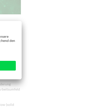
edeutet nicht
en
wie
i kann
nsch
r richtigen
n
rderung
 Arbeitsumfeld
low (solid