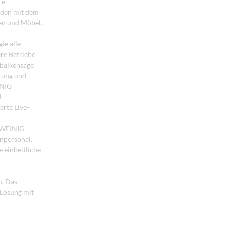
re
lden mit dem
ten und Möbel.
ie alle
ere Betriebe
kbalkensäge
stung und
INIG
d
erte Live-
e WEINIG
enpersonal.
e einheitliche
m. Das
 Lösung mit