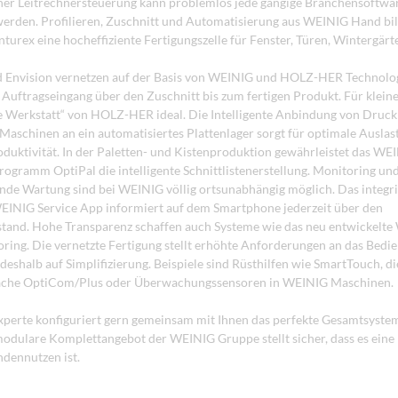
ner Leitrechnersteuerung kann problemlos jede gängige Branchensoftwa
erden. Profilieren, Zuschnitt und Automatisierung aus WEINIG Hand bi
turex eine hocheffiziente Fertigungszelle für Fenster, Türen, Wintergär
d Envision vernetzen auf der Basis von WEINIG und HOLZ-HER Technolog
Auftragseingang über den Zuschnitt bis zum fertigen Produkt. Für klein
te Werkstatt“ von HOLZ-HER ideal. Die Intelligente Anbindung von Druc
Maschinen an ein automatisiertes Plattenlager sorgt für optimale Ausla
oduktivität. In der Paletten- und Kistenproduktion gewährleistet das WE
ogramm OptiPal die intelligente Schnittlistenerstellung. Monitoring un
de Wartung sind bei WEINIG völlig ortsunabhängig möglich. Das integri
EINIG Service App informiert auf dem Smartphone jederzeit über den
tand. Hohe Transparenz schaffen auch Systeme wie das neu entwickelt
ring. Die vernetzte Fertigung stellt erhöhte Anforderungen an das Bedi
deshalb auf Simplifizierung. Beispiele sind Rüsthilfen wie SmartTouch, di
äche OptiCom/Plus oder Überwachungssensoren in WEINIG Maschinen.
perte konfiguriert gern gemeinsam mit Ihnen das perfekte Gesamtsyste
 modulare Komplettangebot der WEINIG Gruppe stellt sicher, dass es eine
dennutzen ist.