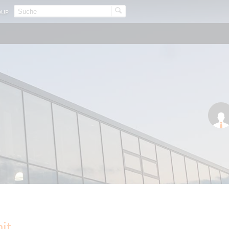
OUP
mit