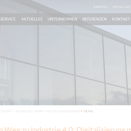
KARRIERE
WEINIG GR
SERVICE
AKTUELLES
UNTERNEHMEN
REFERENZEN
KONTAKT
SCHLAND
>
AKTUELLES
>
NEWS
>
AKTUELLE MELDUNGEN
DETAIL
 Weg zu Industrie 4.0: Digitalisierung 