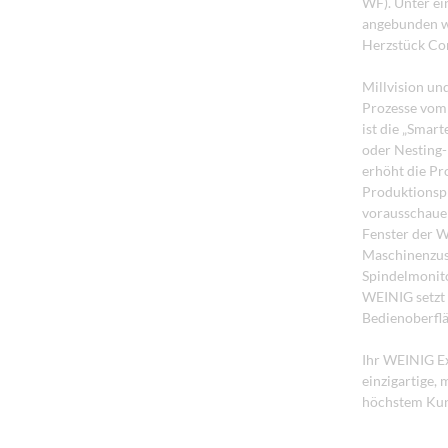
WF). Unter ei
angebunden w
Herzstück Con
Millvision un
Prozesse vom 
ist die „Smar
oder Nesting-
erhöht die Pr
Produktionspr
vorausschauen
Fenster der W
Maschinenzus
Spindelmonito
WEINIG setzt 
Bedienoberfl
Ihr WEINIG Ex
einzigartige,
höchstem Kun