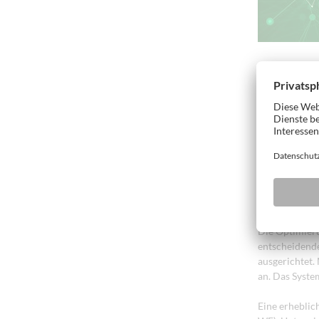
Der Megatrend
automatisch Er
Wettbewerbsvor
ressourcensch
intelligente 
mitzunehmen, 
anwenderfreun
Zeit zur Verf
W4.0 digital:
Die Optimieru
entscheidende
ausgerichtet.
an. Das System
Eine erheblic