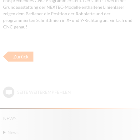
entsprechendes CNC-Programm erstellt. Der Clou - Zwei in der
Grundausstattung der NEXTEC-Modelle enthaltene Linienlaser
zeigen dem Bediener die Position der Rohplatte und der
programmierten Schnittlinien in X- und Y-Richtung an. Einfach und
CNC-genau!
Zurück
SEITE WEITEREMPFEHLEN
NEWS
News