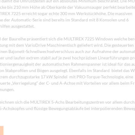
d damit die Umrüstzeiten auf ein absolutes Minimum beschränkt. Die M
cke bis 210 mm Höhe ab Oberkante der Vakuumsauger perfekt bearbeite
IREX 7225 erreicht sogar echte 300 mm Werkstückhöhe. Die massiven
e der Automatic-Serie sind bereits im Standard mit 8 Konsolen und 6
ilfen ausgestattet.
 der Baureihe präsentiert sich die MULTIREX 7225 Windows welche bere
ung mit dem VarioDrive Maschinentisch geliefert wird. Die gesteuerte
inen Bajonett-Schnellwechselverschluss auch zur Aufnahme der automa
 und laufen extrem stabil auf je zwei hochpräzisen Linearführungen pr
tioniergenauigkeit der automatischen Rahmenspanner ist ideal für das 
 Stabprofilen und Bögen ausgelegt. Ebenfalls im Standard bietet das 
trem durchzugsstarke 17 kW Spindel mit PRO-Torque-Technologie, eine
uerte „Verriegelung“ der C- und A-Achse mit Vorteilen vor allem beim F
nungen.
eichnen sich die MULTIREX 5-Achs Bearbeitungszentren vor allem durch
-Achskopfes und flüssige Bewegungsabläufe bei interpolierenden Bewe