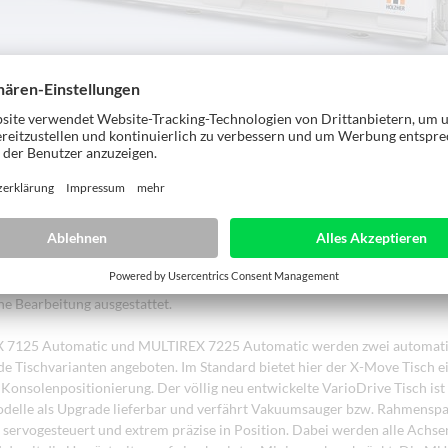
he Beanspruchung präsentiert sich die massive und durchdachte Bauart 
 modernen und anwendungsgerechten Industriedesign. Die hochwertige
pakete aller MULTIREX CNC sind ideal abgestimmt auf die Anwenderzie
urch einige sinnvolle Optionen noch spezifischer an den Anwendungsfall 
finden sich bei den beiden 5-Achs-Zentren vor allem in den Bearbeitun
 der MULTIREX 7125 bietet Bearbeitungslängen in X von bis zu 5440 mm 
7225 sogar bis 7220 mm Länge lieferbar. Damit wird auch die Bearbeit
Treppen, Wintergärten etc. problemlos ermöglicht. Selbst große Türelemen
 und mühelos im Pendelbetrieb abarbeiten. Mit 1400 mm bzw. 1600 mm 
-Hub von 565 mm sind die beiden BAZ perfekt für eine individuelle und
he Bearbeitung ausgestattet.
 7125 Automatic und MULTIREX 7225 Automatic werden zwei automat
de Tischvarianten angeboten. Im Standard bietet hier der X-Move Tisch e
Konsolenpositionierung. Der völlig neu entwickelte VarioDrive Tisch ist 
delle als Upgrade lieferbar und verfährt Vakuumsauger bzw. Rahmensp
servogesteuert und extrem präzise in Position. Dabei werden alle Achs