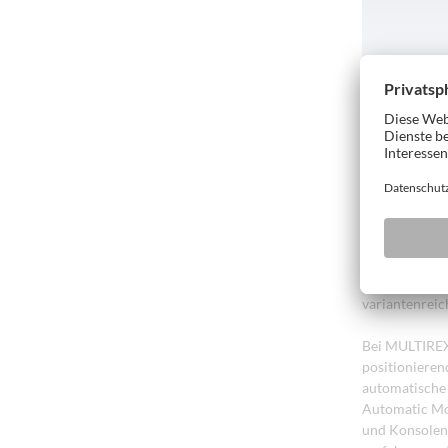
Gebaut für ho
Maschinen im
Ausstattungs
lassen sich d
Unterschiede 
Konsolentisch
der MULTIREX 
Bauteile für 
hocheffizient
sowie einem Z
variantenreic
Bei MULTIREX
positionieren
automatische 
Automatic Mo
und Konsolen 