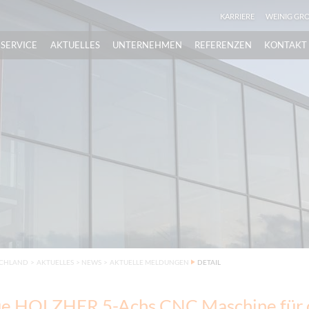
KARRIERE
WEINIG GR
SERVICE
AKTUELLES
UNTERNEHMEN
REFERENZEN
KONTAKT
SCHLAND
>
AKTUELLES
>
NEWS
>
AKTUELLE MELDUNGEN
DETAIL
ue HOLZHER 5-Achs CNC Maschine für 