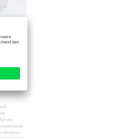
dieser
n
lgruppen und
anpassen.
gsmaßen. Der
und ist bei
ung langer
te lassen sich
in Y-Richtung
isch
ine
für die
annelemente
en synchron