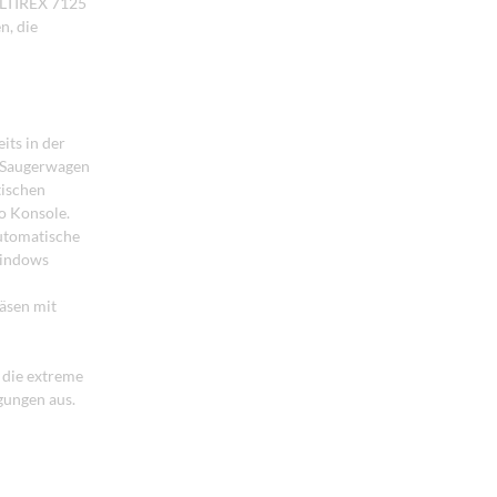
ULTIREX 7125
n, die
its in der
n Saugerwagen
tischen
o Konsole.
automatische
Windows
räsen mit
 die extreme
gungen aus.