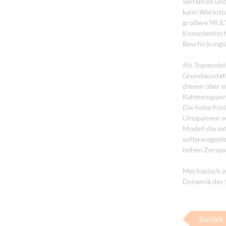
verfahren un
kann Werkstü
größere MULT
Konsolentisch
Beschickungsh
Als Topmodell
Grundausstatt
dienen über e
Rahmenspanner
Die hohe Posi
Umspannen von
Modell die ex
softwaregeste
hohen Zerspa
Mechanisch z
Dynamik des 5
Zurück