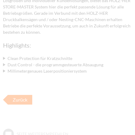
Losgrößen und individueller Kundenlösungen, bietet das HOLZ-HER
STORE-MASTER System hier die perfekt passende Lösung für alle
Betriebsgrößen. Gerade im Verbund mit den HOLZ-HER
Druckbalkensägen und / oder Nesting-CNC-Maschinen erhalten
Betriebe die perfekte Voraussetzung, um auch in Zukunft erfolgreich
bestehen zu können.
Highlights:
Clean Protection für Kratzschnitte
Dust Control - die programmgesteuerte Absaugung
Millimetergenaues Laserpositioniersystem
Zurück
SEITE WEITEREMPFEHLEN