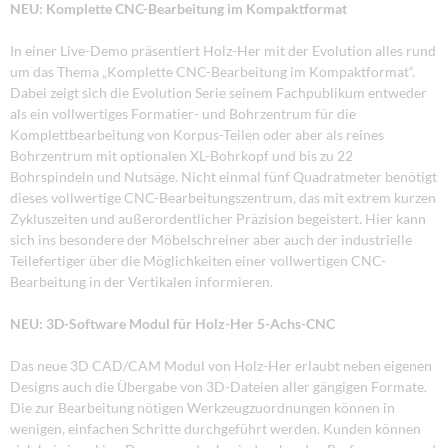
NEU: Komplette CNC-Bearbeitung im Kompaktformat
In einer Live-Demo präsentiert Holz-Her mit der Evolution alles rund
um das Thema „Komplette CNC-Bearbeitung im Kompaktformat“.
Dabei zeigt sich die Evolution Serie seinem Fachpublikum entweder
als ein vollwertiges Formatier- und Bohrzentrum für die
Komplettbearbeitung von Korpus-Teilen oder aber als reines
Bohrzentrum mit optionalen XL-Bohrkopf und bis zu 22
Bohrspindeln und Nutsäge. Nicht einmal fünf Quadratmeter benötigt
dieses vollwertige CNC-Bearbeitungszentrum, das mit extrem kurzen
Zykluszeiten und außerordentlicher Präzision begeistert. Hier kann
sich ins besondere der Möbelschreiner aber auch der industrielle
Teilefertiger über die Möglichkeiten einer vollwertigen CNC-
Bearbeitung in der Vertikalen informieren.
NEU: 3D-Software Modul für Holz-Her 5-Achs-CNC
Das neue 3D CAD/CAM Modul von Holz-Her erlaubt neben eigenen
Designs auch die Übergabe von 3D-Dateien aller gängigen Formate.
Die zur Bearbeitung nötigen Werkzeugzuordnungen können in
wenigen, einfachen Schritte durchgeführt werden. Kunden können