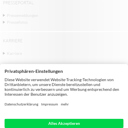
PRESSEPORTAL
Pressemeldungen
Pressefotos
KARRIERE
Karriere
© Michael Weinig AG | Weinigstraße 2/4 |
97941 Tauberbischofsheim | Germany |
Telephone: +49 9341 860