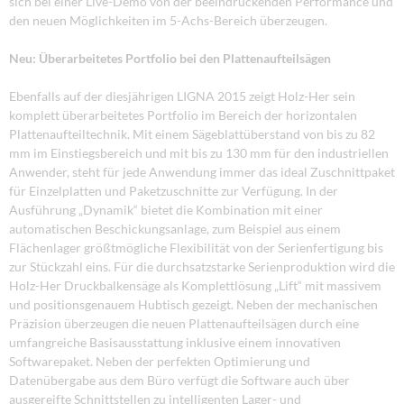
sich bei einer Live-Demo von der beeindruckenden Performance und
den neuen Möglichkeiten im 5-Achs-Bereich überzeugen.
Neu: Überarbeitetes Portfolio bei den Plattenaufteilsägen
Ebenfalls auf der diesjährigen LIGNA 2015 zeigt Holz-Her sein
komplett überarbeitetes Portfolio im Bereich der horizontalen
Plattenaufteiltechnik. Mit einem Sägeblattüberstand von bis zu 82
mm im Einstiegsbereich und mit bis zu 130 mm für den industriellen
Anwender, steht für jede Anwendung immer das ideal Zuschnittpaket
für Einzelplatten und Paketzuschnitte zur Verfügung. In der
Ausführung „Dynamik“ bietet die Kombination mit einer
automatischen Beschickungsanlage, zum Beispiel aus einem
Flächenlager größtmögliche Flexibilität von der Serienfertigung bis
zur Stückzahl eins. Für die durchsatzstarke Serienproduktion wird die
Holz-Her Druckbalkensäge als Komplettlösung „Lift“ mit massivem
und positionsgenauem Hubtisch gezeigt. Neben der mechanischen
Präzision überzeugen die neuen Plattenaufteilsägen durch eine
umfangreiche Basisausstattung inklusive einem innovativen
Softwarepaket. Neben der perfekten Optimierung und
Datenübergabe aus dem Büro verfügt die Software auch über
ausgereifte Schnittstellen zu intelligenten Lager- und