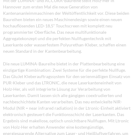
Mit der LUMINA- und ACCURA-Baureihe stellt Holz-Her in
Hannover zum ersten Mal die neue Generation von
Kantenananleimmaschinen der Weltöffentlichkeit vor. Diese beiden
Baureihen bieten ein neues Maschinendesign sowie einen neuen
hochauflösenden LED-18,5“ Touchscreen mit komplett neu
programmierter Oberfläche. Das neue multifunktionale
Aggregatekonzept und die perfekten Nullfugentechnik mit
Laserkante oder wasserfestem Polyurethan-Kleber, schaffen einen
neuen Standard in der Kantenbearbeitung.
Die neue LUMINA-Baureihe bietet in der Plattenbearbeitung eine
einzigartige Kombination: Zwei Systeme für die perfekte Nullfuge.
Das GluJet Kleberauftragssystem für den serienmäßigen Einsatz von
PUR-Kleber und das LTRONIC, die neue Laserkanteneinheit von
Holz-Her, als voll integrierte Lösung zur Verarbeitung von
Laserkanten. Damit lassen sich alle gängigen coextrudierten und
nachbeschichtete Kanten verarbeiten. Das neu entwickelte NIR-
Modul (NIR = near infrared radiation) in der Ltronic-Einheit aktiviert
elektronisch gesteuert die Funktionsschicht der Laserkanten. Das
Ergebnis sind makellose, optisch unsichtbare Nullfugen. Mit Ltronic
von Holz-Her erhalten Anwender eine kostengünstige,
energiesparende Alternative zum Laser- und Heißluftverfahren, um