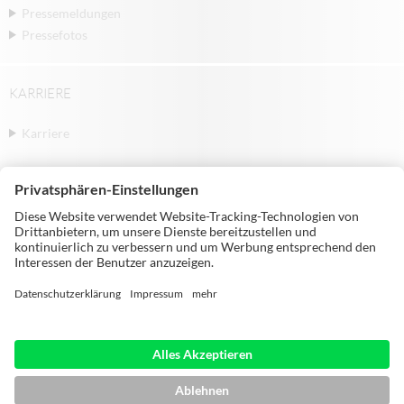
Pressemeldungen
Pressefotos
KARRIERE
Karriere
© Michael Weinig AG | Weinigstraße 2/4 |
97941 Tauberbischofsheim | Germany |
Telephone: +49 9341 860