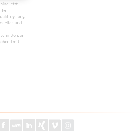
sind jetzt
arker
hzahlregelung
rstellen und
lschnitten, um
hgehend mit