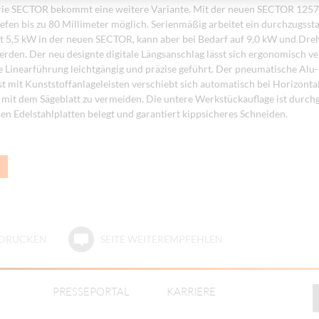
rie SECTOR bekommt eine weitere Variante. Mit der neuen SECTOR 1257 
iefen bis zu 80 Millimeter möglich. Serienmäßig arbeitet ein durchzugsst
 5,5 kW in der neuen SECTOR, kann aber bei Bedarf auf 9,0 kW und Dre
erden. Der neu designte digitale Längsanschlag lässt sich ergonomisch ve
e Linearführung leichtgängig und präzise geführt. Der pneumatische Alu-
t mit Kunststoffanlageleisten verschiebt sich automatisch bei Horizonta
n mit dem Sägeblatt zu vermeiden. Die untere Werkstückauflage ist durc
ien Edelstahlplatten belegt und garantiert kippsicheres Schneiden.
E DRUCKEN
SEITE WEITEREMPFEHLEN
PRESSEPORTAL
KARRIERE