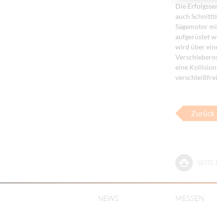
Die Erfolgsse
auch Schnittt
Sägemotor mit
aufgerüstet w
wird über ein
Verschieberos
eine Kollisio
verschleißfre
Zurück
SEIT
NEWS
MESSEN