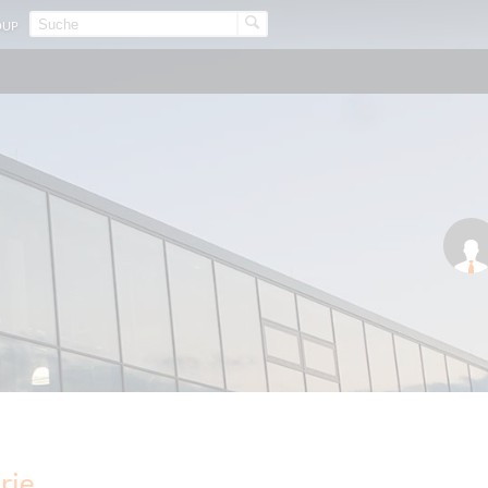
OUP
rie