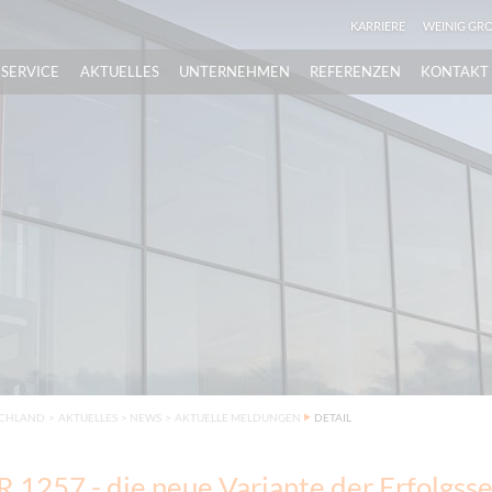
KARRIERE
WEINIG GR
SERVICE
AKTUELLES
UNTERNEHMEN
REFERENZEN
KONTAKT
SCHLAND
>
AKTUELLES
>
NEWS
>
AKTUELLE MELDUNGEN
DETAIL
1257 - die neue Variante der Erfolgsse