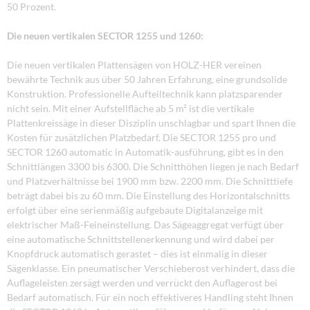
50 Prozent.
Die neuen vertikalen SECTOR 1255 und 1260:
Die neuen vertikalen Plattensägen von HOLZ-HER vereinen
bewährte Technik aus über 50 Jahren Erfahrung, eine grundsolide
Konstruktion. Professionelle Aufteiltechnik kann platzsparender
nicht sein. Mit einer Aufstellfläche ab 5 m² ist die vertikale
Plattenkreissäge in dieser Disziplin unschlagbar und spart Ihnen die
Kosten für zusätzlichen Platzbedarf. Die SECTOR 1255 pro und
SECTOR 1260 automatic in Automatik-ausführung, gibt es in den
Schnittlängen 3300 bis 6300. Die Schnitthöhen liegen je nach Bedarf
und Platzverhältnisse bei 1900 mm bzw. 2200 mm. Die Schnitttiefe
beträgt dabei bis zu 60 mm. Die Einstellung des Horizontalschnitts
erfolgt über eine serienmäßig aufgebaute Digitalanzeige mit
elektrischer Maß-Feineinstellung. Das Sägeaggregat verfügt über
eine automatische Schnittstellenerkennung und wird dabei per
Knopfdruck automatisch gerastet – dies ist einmalig in dieser
Sägenklasse. Ein pneumatischer Verschieberost verhindert, dass die
Auflageleisten zersägt werden und verrückt den Auflagerost bei
Bedarf automatisch. Für ein noch effektiveres Handling steht Ihnen