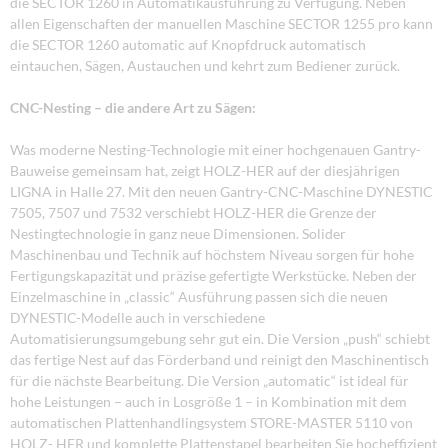
die SECTOR 1260 in Automatikausführung zu Verfügung. Neben
allen Eigenschaften der manuellen Maschine SECTOR 1255 pro kann
die SECTOR 1260 automatic auf Knopfdruck automatisch
eintauchen, Sägen, Austauchen und kehrt zum Bediener zurück.
CNC-Nesting – die andere Art zu Sägen:
Was moderne Nesting-Technologie mit einer hochgenauen Gantry-
Bauweise gemeinsam hat, zeigt HOLZ-HER auf der diesjährigen
LIGNA in Halle 27. Mit den neuen Gantry-CNC-Maschine DYNESTIC
7505, 7507 und 7532 verschiebt HOLZ-HER die Grenze der
Nestingtechnologie in ganz neue Dimensionen. Solider
Maschinenbau und Technik auf höchstem Niveau sorgen für hohe
Fertigungskapazität und präzise gefertigte Werkstücke. Neben der
Einzelmaschine in „classic“ Ausführung passen sich die neuen
DYNESTIC-Modelle auch in verschiedene
Automatisierungsumgebung sehr gut ein. Die Version „push“ schiebt
das fertige Nest auf das Förderband und reinigt den Maschinentisch
für die nächste Bearbeitung. Die Version „automatic“ ist ideal für
hohe Leistungen – auch in Losgröße 1 – in Kombination mit dem
automatischen Plattenhandlingsystem STORE-MASTER 5110 von
HOLZ- HER und komplette Plattenstapel bearbeiten Sie hocheffizient