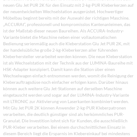
neuen Glu Jet PUR 2K für den Einsatz mit 2-kg-PUR Kleberkerzen auf
der neuentwickelten Wechselstation ausgerüstet. Hochwertiger
Möbelbau beginnt bereits mit der Auswahl der richtigen Maschine.
„ACCURAt“, professionell und kompromisslos Kantenanleimen, das
ist der Maßstab dieser neuen Baureihen. Als ACCURA-Industry-
Variante bietet die Maschine neben einer vollautomatischen
Bedienung serienmäßig auch die Kleberstation Glu Jet PUR 2K, mit
der handelsübliche große 2-kg-Kleberkerzen aller führenden
Kleberhersteller verarbeitet werden können. Die neue Kleberstation
ist als Wechselstation mit der Technik aus der LUMINA-Baureihe mit
HSK-Adapter konzipiert. Damit kann die Station über einen
Wechselwagen einfach entnommen werden, womit die Reinigung der
Kleberauftragsdüse noch einfacher erfolgen kann. Darüber hinaus
können auch weitere Glu Jet-Stationen auf derselben Maschine
eingetauscht werden und sogar auf der LUMINA-Industry-Variante
mit LTRONIC zur Aktivierung von Laserkanten kombiniert werden.
Mit Glu Jet PUR 2K können Anwender 2-kg-PUR Kleberpatronen
verarbeiten, die deutlich günstiger sind als herkömmliches PUR-
Granulat. Die Investition lohnt sich für Kunden, die ausschließlich
PUR-Kleber verarbeiten. Bei einem durchschnittlichen Einsatz in
diesem Bereich liegt die Ersparnis im Klebereinkauf bei mindestens