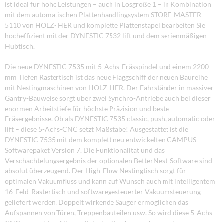
ist ideal für hohe Leistungen – auch in Losgröße 1 – in Kombination
mit dem automatischen Plattenhandlingsystem STORE-MASTER
5110 von HOLZ- HER und komplette Plattenstapel bearbeiten Sie
hocheffizient mit der DYNESTIC 7532 lift und dem serienmäßigen
Hubtisch.
Die neue DYNESTIC 7535 mit 5-Achs-Frässpindel und einem 2200
mm Tiefen Rastertisch ist das neue Flaggschiff der neuen Baureihe
mit Nestingmaschinen von HOLZ-HER. Der Fahrständer in massiver
Gantry-Bauweise sorgt über zwei Synchro-Antriebe auch bei dieser
enormen Arbeitstiefe für höchste Präzision und beste
Fräsergebnisse. Ob als DYNESTIC 7535 classic, push, automatic oder
lift – diese 5-Achs-CNC setzt Maßstäbe! Ausgestattet ist die
DYNESTIC 7535 mit dem komplett neu entwickelten CAMPUS-
Softwarepaket Version 7. Die Funktionalität und das
Verschachtelungsergebnis der optionalen BetterNest-Software sind
absolut überzeugend. Der High-Flow Nestingtisch sorgt für
optimalen Vakuumfluss und kann auf Wunsch auch mit intelligentem
16-Feld-Rastertisch und softwaregesteuerter Vakuumsteuerung
geliefert werden. Doppelt wirkende Sauger ermöglichen das
Aufspannen von Türen, Treppenbauteilen usw. So wird diese 5-Achs-