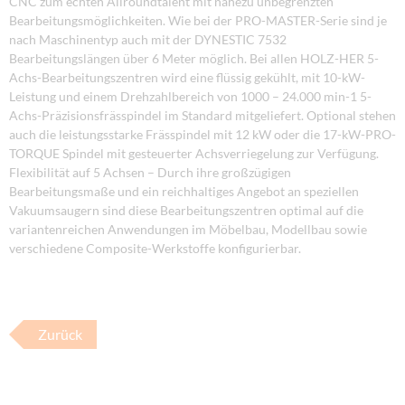
CNC zum echten Allroundtalent mit nahezu unbegrenzten
Bearbeitungsmöglichkeiten. Wie bei der PRO-MASTER-Serie sind je
nach Maschinentyp auch mit der DYNESTIC 7532
Bearbeitungslängen über 6 Meter möglich. Bei allen HOLZ-HER 5-
Achs-Bearbeitungszentren wird eine flüssig gekühlt, mit 10-kW-
Leistung und einem Drehzahlbereich von 1000 – 24.000 min-1 5-
Achs-Präzisionsfrässpindel im Standard mitgeliefert. Optional stehen
auch die leistungsstarke Frässpindel mit 12 kW oder die 17-kW-PRO-
TORQUE Spindel mit gesteuerter Achsverriegelung zur Verfügung.
Flexibilität auf 5 Achsen – Durch ihre großzügigen
Bearbeitungsmaße und ein reichhaltiges Angebot an speziellen
Vakuumsaugern sind diese Bearbeitungszentren optimal auf die
variantenreichen Anwendungen im Möbelbau, Modellbau sowie
verschiedene Composite-Werkstoffe konfigurierbar.
Zurück