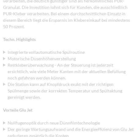
verarbeiten, die deutlich günstiger sind als herkömmliches PUR-
Granulat. Die Investition lohnt sich für Kunden, die ausschließlich
PUR-Kleber verarbeiten. Bei einem durchschnittlichen Einsatz in
diesem Bereich liegt die Ersparnis im Klebereinkauf bei mindestens
50 Prozent.
Techn. Highlights
Integrierte vollautomatische Spülroutine
Motorische Düsenhöhenverstellung
Restkleberüberwachung - An der Steuerung ist jederzeit
ersichtlich, wie viele Meter Kanten mit der aktuellen Befüllung
noch gefahren werden können.
Die Station kann auf Knopfdruck exakt mit der richtigen
Spülmenge sowie der korrekten Temperatur und Spültaktung
gereinigt werden.
Vorteile Glu Jet
Nullfugenoptik durch neue Dünnfilmtechnologie
Der geringe Wartungsaufwand und die Energieeffizienz von Glu Jet
reduzieren zusätzlich die Kosten