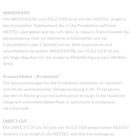
WAREHOUSE
Mit WAREHOUSE von HOLZ-HER ist es mit der NEXTEC möglich,
den kompletten Teilebestand, der in die Produktion auf einer
NEXTEC übergeben werden soll, aktiv zu steuern. Damit können Sie
beispielsweise über vordefinierte Schnittstellen, wie bei
CabinetSelect oder CabinetControl, Teile importieren und
anschließend verwalten. WAREHOUSE von HOLZ-HER ist ein
wichtiger Baustein für die moderne Möbelfertigung nach WEINIG
W4.0.
Prozess-Modul - „Production“
Die Voraussetzungen für die Produktion entstehen im nächsten
Schritt der automatischen Teilegenerierung. CNC-Programme
werden im Hintergrund vollautomatisch erzeugt, in die Stückliste
integriert und mittels BetterNest in optimierte Schnittpläne
verschachtelt.
DIRECT-CUT
Mit DIRECT-CUT als Teil des von HOLZ-HER entwickelten NEXTEC-
Systems ist es möglich, die NEXTEC wie eine Formatsäge zu