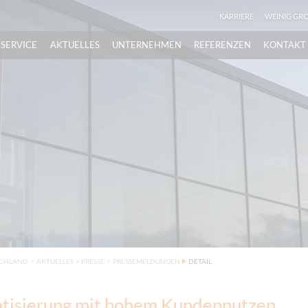
KARRIERE
WEINIG GR
SERVICE
AKTUELLES
UNTERNEHMEN
REFERENZEN
KONTAKT
SCHLAND
>
AKTUELLES
>
PRESSE
>
PRESSEMELDUNGEN
DETAIL
tisierung mit hohem Kundennutzen