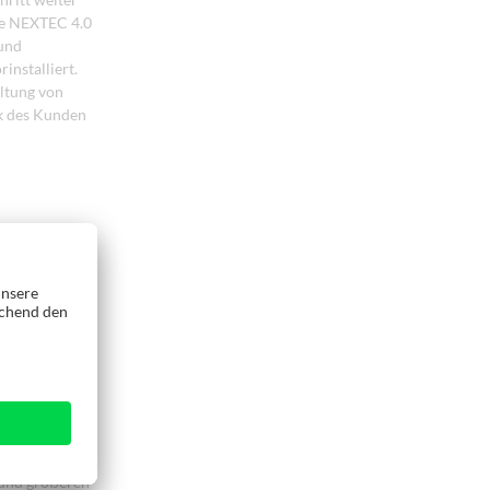
ue NEXTEC 4.0
 und
installiert.
ltung von
rk des Kunden
lerbetrieben
ner
Serie sind
rofitieren.
tens
(15 Spindeln)
n und größeren