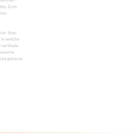
rden. Zum
 den
räs- bzw.
 in welche
 vertikale
hswerte
cke gehören