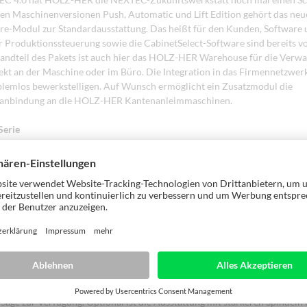
den Maschinenversionen Push, Automatic und Lift Edition gehört das ne
re-Modul zur Standardausstattung. Das heißt für den Kunden, Software
 Produktionssteuerung sowie die CabinetSelect-Software sind bereits vor
andteil des Pakets ist auch hier das HOLZ-HER Warehouse für die Verwa
ekt an der Maschine oder im Büro. Die Integration in das Firmennetzwe
oblemlos bewerkstelligen. Auf Wunsch ermöglicht ein Zusatzmodul die
enanbindung an die HOLZ-HER Kantenanleimmaschinen.
erie
le Fertigung ist ohne CNC-Bearbeitungszentrum selbst in kleineren Tisch
kbar. Platz dafür ist auch auf kleinstem Raum: HOLZ-HER bietet mit sei
rie eine vertikale Komplettbearbeitung im Kompaktformat. Die
möglichkeiten der vertikalen CNC-Bearbeitungszentren der EVOLUTION-
renzt.
r neuen EVOLUTION 7402 4mat kann man vom vierseitigen Formatieren p
 Formatierzentrum ist bereits in der Standard-Ausführung mit einer
ken 5,6 kW Spindel bestückt und damit für Ausschnitte und Taschen bes
Für die komplette Bohrbearbeitung steht ein Bohrkopf in Vollausstattung 
-Säge zur Verfügung. Optional ist die Ausstattung mit stärkeren Spindel