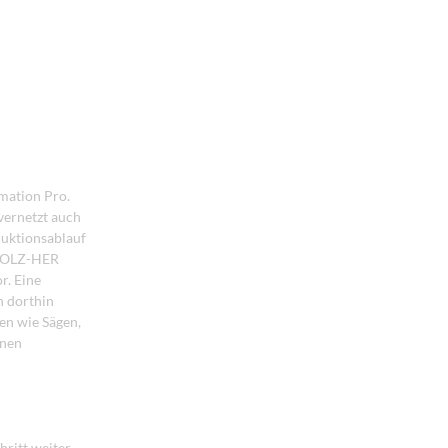
mation Pro.
vernetzt auch
duktionsablauf
 HOLZ-HER
r. Eine
n dorthin
en wie Sägen,
nnen
ritt weiter