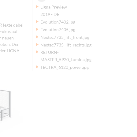
Ligna Preview
2019 - DE
Evolution7402.jpg
R legte dabei
Evolution7405.jpg
 Fokus auf
Nextec7735_lift_front.jpg
r neuen
 oben. Den
Nextec7735_lift_rechts.jpg
 der LIGNA
RETURN-
MASTER_5920_Lumina.jpg
TECTRA_6120_power.jpg