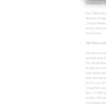
Bohrköpfen m
Die 7405 4ma
Beispiel Fräs
„Doors Ready“
einem Schloss
mm Dicke.
TECTRA 612
Mit dem neue
perfekt dem D
für die perfe
bringt enorme
bidirektional
über die Vers
bis hin zur 
Linearführun
Der 7,7-kW st
m/min. Mit de
Frontabwicklu