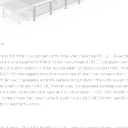
Pro
roße Schritt in die automatisierte Produktion heißt bei HOLZ-HER Auto
st die konsequente Fortführung der innovativen NEXTEC-Lösungen und 
enausbaubetrieben und in der industriellen Fertigung den gesamten Pro
STER Plattenlagersystem bis zum fertigen Möbel über den gesamten
 hinweg. Eine eigene, vorinstallierte Lösung gibt den Produktionsweg vo
ktion hat dabei das HOLZ-HER Warehouse. Freigegebene Aufträge werde
verwaltet und die Bearbeitungen an die notwendigen HOLZ-HER Maschin
r Kantenanleimmaschinen verteilt. Auch neue HOLZ-HER Maschinen kö
dlich integriert werden.
EC 4.0 hat HOLZ-HER die NEXTEC-Zukunftswerkstatt noch mal einen Sch