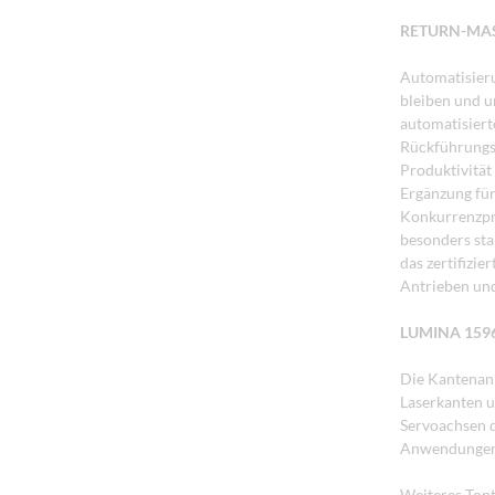
RETURN-MAS
Automatisieru
bleiben und u
automatisiert
Rückführungs
Produktivität
Ergänzung für
Konkurrenzpr
besonders sta
das zertifizie
Antrieben un
LUMINA 159
Die Kantenan
Laserkanten u
Servoachsen d
Anwendungen u
Weiteres Topt