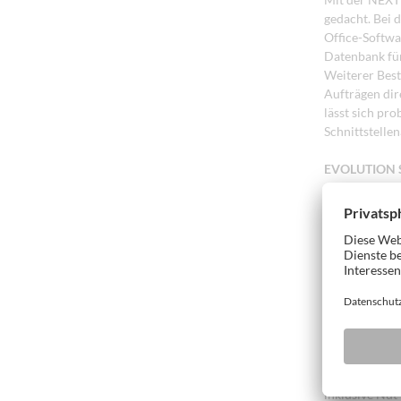
gedacht. Bei 
Office-Softwa
Datenbank für
Weiterer Best
Aufträgen dir
lässt sich pr
Schnittstell
EVOLUTION S
Eine rationel
kaum noch den
EVOLUTION-Se
Bearbeitungs
nahezu unbeg
Schon mit de
Das Bohr- und
durchzugsstar
ausgerüstet. 
inklusive Nut