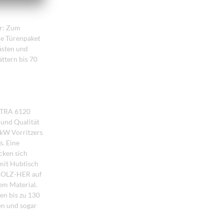
hr: Zum
ale Türenpaket
ästen und
ttern bis 70
ECTRA 6120
und Qualität
 kW Vorritzers
s. Eine
cken sich
 mit Hubtisch
 HOLZ-HER auf
em Material.
en bis zu 130
en und sogar