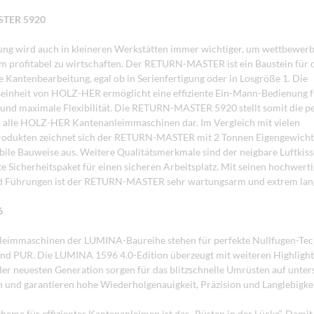
TER 5920
ng wird auch in kleineren Werkstätten immer wichtiger, um wettbewerb
m profitabel zu wirtschaften. Der RETURN-MASTER ist ein Baustein für 
e Kantenbearbeitung, egal ob in Serienfertigung oder in Losgröße 1. Die
einheit von HOLZ-HER ermöglicht eine effiziente Ein-Mann-Bedienung 
 und maximale Flexibilität. Die RETURN-MASTER 5920 stellt somit die p
 alle HOLZ-HER Kantenanleimmaschinen dar. Im Vergleich mit vielen
odukten zeichnet sich der RETURN-MASTER mit 2 Tonnen Eigengewicht
bile Bauweise aus. Weitere Qualitätsmerkmale sind der neigbare Luftkis
rte Sicherheitspaket für einen sicheren Arbeitsplatz. Mit seinen hochwert
d Führungen ist der RETURN-MASTER sehr wartungsarm und extrem lang
6
leimmaschinen der LUMINA-Baureihe stehen für perfekte Nullfugen-Tec
nd PUR. Die LUMINA 1596 4.0-Edition überzeugt mit weiteren Highlight
er neuesten Generation sorgen für das blitzschnelle Umrüsten auf unter
nd garantieren hohe Wiederholgenauigkeit, Präzision und Langlebigkei
hema für effizientes Kantenanleimen ist das „Rüsten in der Lücke“. Dami