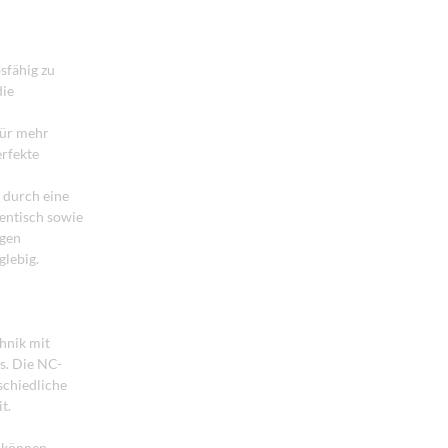
sfähig zu
die
für mehr
erfekte
 durch eine
sentisch sowie
igen
lebig.
hnik mit
s. Die NC-
schiedliche
t.
t können