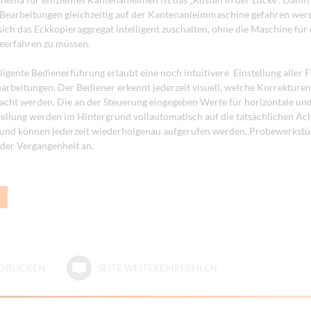
Bearbeitungen gleichzeitig auf der Kantenanleimmaschine gefahren we
 sich das Eckkopieraggregat intelligent zuschalten, ohne die Maschine für
leerfahren zu müssen.
ligente Bedienerführung erlaubt eine noch intuitivere Einstellung aller F
arbeitungen. Der Bediener erkennt jederzeit visuell, welche Korrekturen
cht werden. Die an der Steuerung eingegeben Werte für horizontale und
llung werden im Hintergrund vollautomatisch auf die tatsächlichen Ac
und können jederzeit wiederholgenau aufgerufen werden. Probewerkstü
der Vergangenheit an.
E DRUCKEN
SEITE WEITEREMPFEHLEN