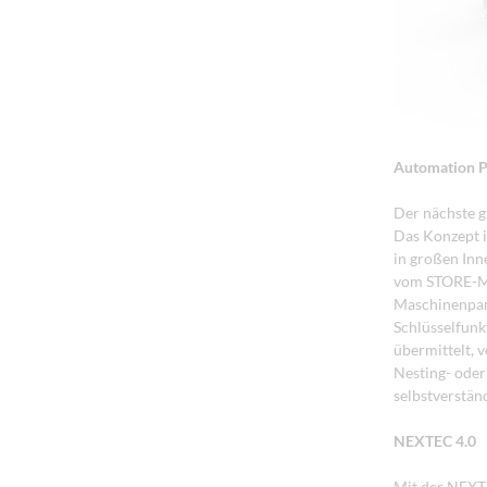
Automation 
Der nächste g
Das Konzept i
in großen Inn
vom STORE-MA
Maschinenpark
Schlüsselfun
übermittelt, 
Nesting- ode
selbstverstän
NEXTEC 4.0
Mit der NEXT