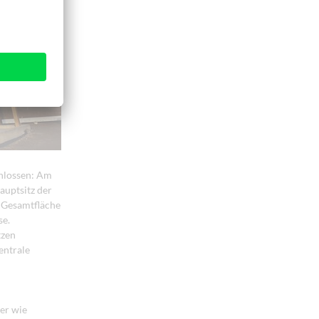
chlossen: Am
auptsitz der
 Gesamtfläche
se.
tzen
entrale
ter wie