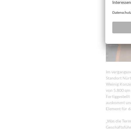
Im vergangene
Standort Nürt
Weinig Konze
von 5.800 qm 
Fertiggestell
auskommt und 
Element für 
„Was die Term
Geschäftsführ