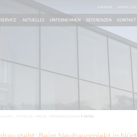
KARRIERE
WEINIG GR
SERVICE
AKTUELLES
UNTERNEHMEN
REFERENZEN
KONTAKT
SCHLAND
>
AKTUELLES
>
PRESSE
>
PRESSEMELDUNGEN
DETAIL
bau steht: Beim Neubauprojekt in Nür