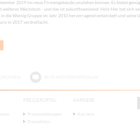
ptember 2019 ins neue Firmengebäude umziehen können. Es bietet genüg
 weiteres Wachstum - und das ist zukunftsweisend: Holz-Her hat sich sei
 in die Weinig Gruppe im Jahr 2010 hervorragend entwickelt und seine 
Euro in 2017 verdreifacht.
E DRUCKEN
SEITE WEITEREMPFEHLEN
PRESSEPORTAL
KARRIERE
essen
Pressemeldungen
Karriere
Pressefotos