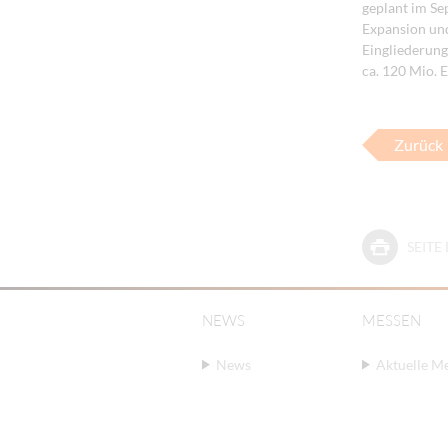
geplant im Se
Expansion und
Eingliederung
ca. 120 Mio. 
Zurück
SEIT
NEWS
MESSEN
News
Aktuelle M