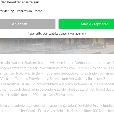
n Jahr war der Spatenstich - inzwischen ist der Rohbau komplett abges
ingen entsteht mit einer Investitionssumme von 10 Mio. Euro der neue H
rntochter Holz-Her. In dem modernen Gebäudekomplex finden auf einer
Vertrieb, Technik, Entwicklung, Service und Verwaltung ihr neues Zuhau
t und sichtbar ist die Holzkonstruktion aus Verbundmaterial, die ohne Stü
sich optisch durch eine besondere Leichtigkeit auszeichnet. Sie ist das z
das Herzstück, den 1.400 qm großen Showroom.
inierung anbelangt, liegen wir genau im Zeitplan“, berichtet Frank Epple,
er der Holz-Her GmbH. Er ist zuversichtlich, dass die über 100 Mitarbei