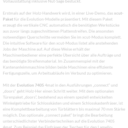
Vollausstattung inklusive Nut-Säge bestückt.
Erstmals auf der Holz-Handwerk wird, in einer Live-Demo, das
xcut-
Paket
für die Evolution-Modelle präsentiert. Mit diesem Paket
erzeugt die vertikale CNC automatisch die benötigten Werkstücke
aus zuvor längs zugeschnittenen Plattenstreifen. Die ansonsten
notwendigen Querschnitte vermeiden Sie im xcut-Modus komplett.
Die intuitive Software für den xcut-Modus listet alle anstehenden
Jobs der Maschine auf. Auf diese Weise erhält der
Maschinenbediener eine perfekte Übersicht über alle Aufträge und
das benötigte Streifenmaterial. Im Zusammenspiel mit der
Kantenanleimmaschine bilden beide Maschinen eine effiziente
Fertigungszelle, um Arbeitsabläufe im Verbund zu optimieren.
Mit der
Evolution 7405
4mat in den Ausführungen „connect“ und
„doors“ geht Holz-Her einen Schritt weiter. Mit dem optionalen
Türenpaket „doors“, bestehend aus einem speziell entwickelten
Winkelgetriebe für Schlosskästen und einem Schlosskastenfräser, ist
eine Komplettbearbeitung von Türblättern bis maximal 70 mm Stärke
möglich. Das optionale „connect paket“ bringt die Bearbeitung
unterschiedlichster Verbindertechniken auf die Evolution 7405
4mat. Zum Beispiel das Einfräsen der Taschen für den Lamello-