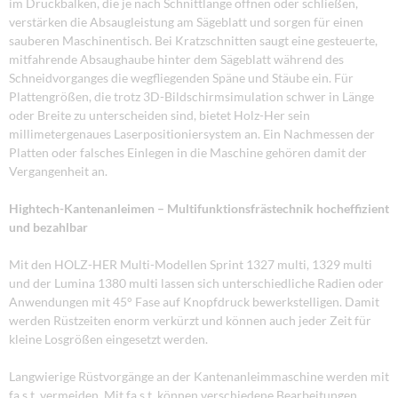
im Druckbalken, die je nach Schnittlänge öffnen oder schließen,
verstärken die Absaugleistung am Sägeblatt und sorgen für einen
sauberen Maschinentisch. Bei Kratzschnitten saugt eine gesteuerte,
mitfahrende Absaughaube hinter dem Sägeblatt während des
Schneidvorganges die wegfliegenden Späne und Stäube ein. Für
Plattengrößen, die trotz 3D-Bildschirmsimulation schwer in Länge
oder Breite zu unterscheiden sind, bietet Holz-Her sein
millimetergenaues Laserpositioniersystem an. Ein Nachmessen der
Platten oder falsches Einlegen in die Maschine gehören damit der
Vergangenheit an.
Hightech-Kantenanleimen – Multifunktionsfrästechnik hocheffizient
und bezahlbar
Mit den HOLZ-HER Multi-Modellen Sprint 1327 multi, 1329 multi
und der Lumina 1380 multi lassen sich unterschiedliche Radien oder
Anwendungen mit 45° Fase auf Knopfdruck bewerkstelligen. Damit
werden Rüstzeiten enorm verkürzt und können auch jeder Zeit für
kleine Losgrößen eingesetzt werden.
Langwierige Rüstvorgänge an der Kantenanleimmaschine werden mit
fa.s.t. vermeiden. Mit fa.s.t. können verschiedene Bearbeitungen