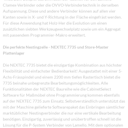
Clamex-Verbinder oder die OVVO-Verbindertechnik in derselben
Aufspannung. Diese und andere Verbinder können auf allen vier
Kanten sowie in X- und Y-Richtung in der Fläche eingefräst werden.
Für diese Anwendung hat Holz-Her die Evolution um einen
zusätzlichen siebten Werkzeugwechselplatz sowie um ein Aggregat
mit passendem Programmier-Makro erweitert.
Die perfekte Nestingzelle - NEXTEC 7735 und Store-Master
Plattenlager
Die NEXTEC 7735 bietet die einzigartige Kombination aus höchster
Flexibilität und einfachster Bedienbarkeit! Ausgestattet mit einer 5-
Achs-Frässpindel und einem 2200 mm tiefen Rastertisch bietet die
7735 beinahe unbegrenzte Bearbeitungsmöglichkeiten. Alle
Funktionalitäten der NEXTEC Baureihe wie die CabinetSelect
Software für Maßmöbel ohne Programmierung kommen ebenfalls
auf der NEXTEC 7735 zum Einsatz. Selbstverständlich unterstützt das
mit der Maschine gelieferte Softwarepaket das Einbringen sämtlicher
marktüblicher Nestingverbinder die nur eine vertikale Bearbeitung
benötigen. Einzigartig, zuverlässig und unübertroffen schnell ist die
Lösung für die P-System Verbinder von Lamello. Mit dem optionalen