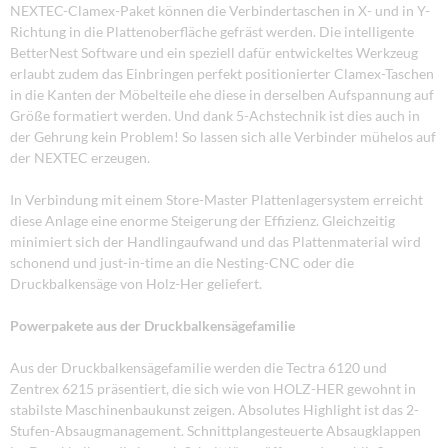
NEXTEC-Clamex-Paket können die Verbindertaschen in X- und in Y-
Richtung in die Plattenoberfläche gefräst werden. Die intelligente
BetterNest Software und ein speziell dafür entwickeltes Werkzeug
erlaubt zudem das Einbringen perfekt positionierter Clamex-Taschen
in die Kanten der Möbelteile ehe diese in derselben Aufspannung auf
Größe formatiert werden. Und dank 5-Achstechnik ist dies auch in
der Gehrung kein Problem! So lassen sich alle Verbinder mühelos auf
der NEXTEC erzeugen.
In Verbindung mit einem Store-Master Plattenlagersystem erreicht
diese Anlage eine enorme Steigerung der Effizienz. Gleichzeitig
minimiert sich der Handlingaufwand und das Plattenmaterial wird
schonend und just-in-time an die Nesting-CNC oder die
Druckbalkensäge von Holz-Her geliefert.
Powerpakete aus der Druckbalkensägefamilie
Aus der Druckbalkensägefamilie werden die Tectra 6120 und
Zentrex 6215 präsentiert, die sich wie von HOLZ-HER gewohnt in
stabilste Maschinenbaukunst zeigen. Absolutes Highlight ist das 2-
Stufen-Absaugmanagement. Schnittplangesteuerte Absaugklappen