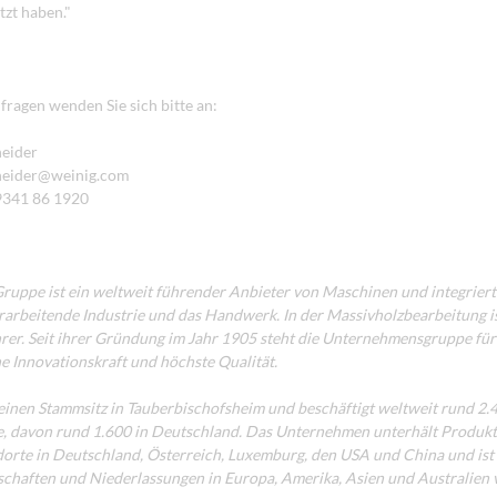
zt haben."
ragen wenden Sie sich bitte an:
neider
neider@weinig.com
 9341 86 1920
uppe ist ein weltweit führender Anbieter von Maschinen und integrier
erarbeitende Industrie und das Handwerk. In der Massivholzbearbeitung 
er. Seit ihrer Gründung im Jahr 1905 steht die Unternehmensgruppe für
e Innovationskraft und höchste Qualität.
inen Stammsitz in Tauberbischofsheim und beschäftigt weltweit rund 2.
, davon rund 1.600 in Deutschland. Das Unternehmen unterhält Produkt
rte in Deutschland, Österreich, Luxemburg, den USA und China und ist
schaften und Niederlassungen in Europa, Amerika, Asien und Australien v