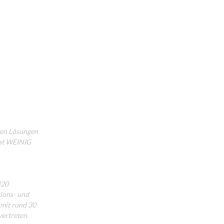
ten Lösungen
ist WEINIG
420
ions- und
 mit rund 30
ertreten.