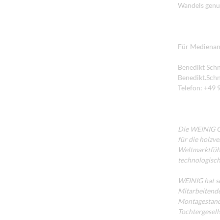
Wandels genut
Für Medienanf
Benedikt Sch
Benedikt.Sch
Telefon: +49
Die WEINIG Gr
für die holzv
Weltmarktführ
technologisch
WEINIG hat se
Mitarbeitende
Montagestando
Tochtergesell