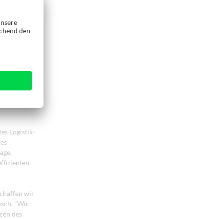
en
, alle
ptimierte
nseres
es Logistik-
des
age,
ffizienten
schaffen wir
sch. "Wir
cen des