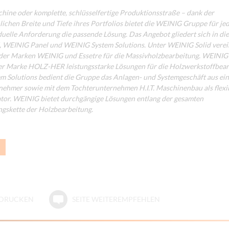
hine oder komplette, schlüsselfertige Produktionsstraße – dank der
chen Breite und Tiefe ihres Portfolios bietet die WEINIG Gruppe für je
uelle Anforderung die passende Lösung. Das Angebot gliedert sich in di
, WEINIG Panel und WEINIG System Solutions. Unter WEINIG Solid verei
 der Marken WEINIG und Essetre für die Massivholzbearbeitung. WEINIG
er Marke HOLZ-HER leistungsstarke Lösungen für die Holzwerkstoffbear
 Solutions bedient die Gruppe das Anlagen- und Systemgeschäft aus ein
ehmer sowie mit dem Tochterunternehmen H.I.T. Maschinenbau als flex
tor. WEINIG bietet durchgängige Lösungen entlang der gesamten
gskette der Holzbearbeitung.
E DRUCKEN
SEITE WEITEREMPFEHLEN