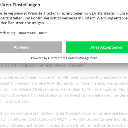
onstruktion erhalten. Insgesamt sind von den strukturellen Veränderung
ch rund 400 Stellen betroffen, hauptsächlich in Deutschland.
 enger Zusammenarbeit mit Betriebsrat und Gewerkschaft IG Metall dabei
 einer sozialverträglichen Umsetzung zu nutzen.
Transformation 2027 beinhaltet dabei auch stärkere Zentralisierung, o
ezielte Effizienzsteigerungen. Unsere Kunden stehen dabei im Zentrum u
 Euro in Produktion und Technologie investiert
Tauberbischofsheim wurde für 68 Millionen Euro ein hochautomatisiert
szentrum gebaut. Weitere 40 Millionen Euro flossen in die Erweiterung 
lios. In Voitsberg (Österreich) wurden zudem 12 Millionen Euro in Mont
Logistik investiert. Diese strategischen Investitionen helfen nun bei der e
r Transformation.
stitionen in unsere Standorte und der Konzentration auf unsere Stärken 
 für profitables Wachstum", sagt WEINIG-Vorstandsvorsitzender Baumbu
re Erfolgsgeschichte geschrieben, indem wir immer rechtzeitig die Chan