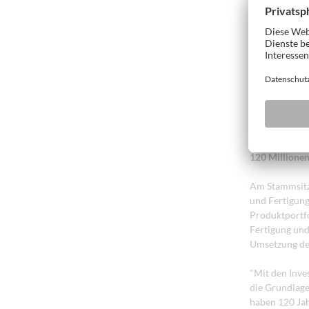
Service und K
voraussichtli
WEINIG ist in
Möglichkeiten
Das Programm 
Abläufe und g
Handelns.
120 Millionen
Am Stammsitz 
und Fertigung
Produktportfo
Fertigung und 
Umsetzung de
"Mit den Inve
die Grundlage
haben 120 Jah