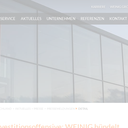
KARRIERE
WEINIG GR
SERVICE
AKTUELLES
UNTERNEHMEN
REFERENZEN
KONTAKT
SCHLAND
>
AKTUELLES
>
PRESSE
>
PRESSEMELDUNGEN
DETAIL
vestitionsoffensive: WEINIG bündelt