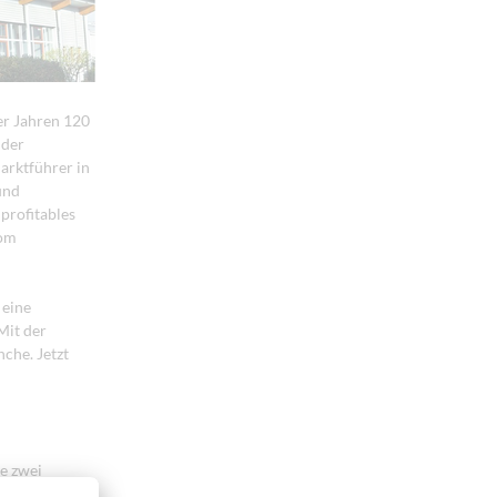
er Jahren 120
 der
rktführer in
und
profitables
vom
 eine
Mit der
che. Jetzt
e zwei
Vertrieb,