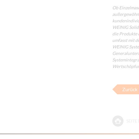
Ob Einzelmasc
außergewöhnli
kundenindivid
WEINIG Solid
die Produkte
umfasst mit d
WEINIG System
Generaluntern
Systemintegra
Wertschöpfun
Zurück
SEIT