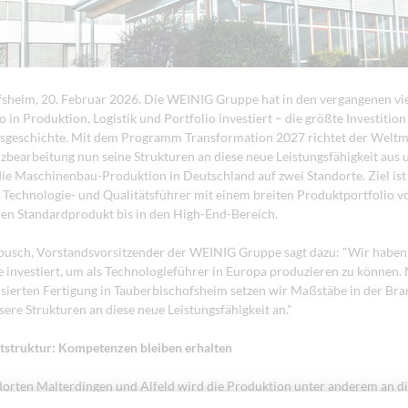
sheim, 20. Februar 2026. Die WEINIG Gruppe hat in den vergangenen vi
 in Produktion, Logistik und Portfolio investiert – die größte Investition
geschichte. Mit dem Programm Transformation 2027 richtet der Weltma
zbearbeitung nun seine Strukturen an diese neue Leistungsfähigkeit aus 
die Maschinenbau-Produktion in Deutschland auf zwei Standorte. Ziel ist 
Technologie- und Qualitätsführer mit einem breiten Produktportfolio 
hen Standardprodukt bis in den High-End-Bereich.
usch, Vorstandsvorsitzender der WEINIG Gruppe sagt dazu: "Wir haben
nvestiert, um als Technologieführer in Europa produzieren zu können. 
ierten Fertigung in Tauberbischofsheim setzen wir Maßstäbe in der Bran
sere Strukturen an diese neue Leistungsfähigkeit an."
tstruktur: Kompetenzen bleiben erhalten
orten Malterdingen und Alfeld wird die Produktion unter anderem an di
ertissen und Tauberbischofsheim verlagert. An beiden Standorten bleiben 