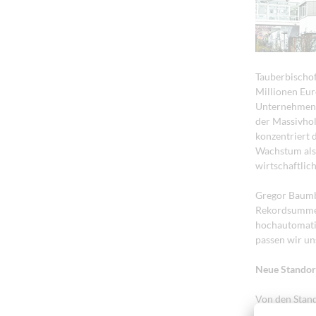
Tauberbischof
Millionen Euro
Unternehmens
der Massivhol
konzentriert 
Wachstum als 
wirtschaftlic
Gregor Baumb
Rekordsumme i
hochautomatis
passen wir un
Neue Standor
Von den Stand
Standorte Ill