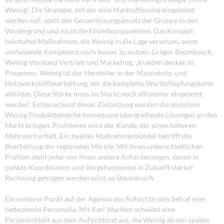
Weinig“. Die Strategie, mit der eine Marktoffensive eingeleitet
werden soll, stellt den Gesamtlösungsansatz der Gruppe in den
Vordergrund und nicht die Einzelkomponenten. Das Konzept
beinhaltet Maßnahmen, die Weinig in die Lage versetzen, seine
umfassende Kompetenz noch besser zu nutzen. Gregor Baumbusch,
Weinig-Vorstand Vertrieb und Marketing: „Kunden denken in
Prozessen. Weinig ist der Hersteller in der Massivholz- und
Holzwerkstoffbearbeitung, der die komplette Wertschöpfungskette
abbildet. Diese Stärke muss im Markt noch effizienter eingesetzt
werden“. Entsprechend dieser Zielsetzung werden die einzelnen
Weinig Produktbereiche konsequent übergreifende Lösungen an den
Markt bringen. Profitieren wird der Kunde, der einen höheren
Mehrwert erhält. Ein zweites Maßnahmenbündel betrifft die
Bearbeitung der regionalen Märkte. Mit ihren unterschiedlichen
Profilen stellt jeder von ihnen andere Anforderungen, denen in
punkto Koordination und Vorgehensweise in Zukunft stärker
Rechnung getragen werden wird, so Baumbusch.
Ein weiterer Punkt auf der Agenda des Aufsichtsrates betraf eine
bedeutende Personalie. Mit Karl Wachter scheidet eine
Persönlichkeit aus dem Aufsichtsrat aus, die Weinig ab den späten