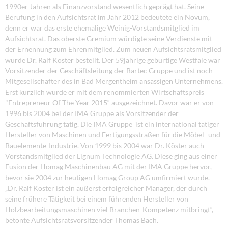
1990er Jahren als Finanzvorstand wesentlich geprägt hat. Seine
Berufung in den Aufsichtsrat im Jahr 2012 bedeutete ein Novum,
denn er war das erste ehemalige Weinig-Vorstandsmitglied im
Aufsichtsrat. Das oberste Gremium würdigte seine Verdienste mit
der Ernennung zum Ehrenmitglied. Zum neuen Aufsichtsratsmitglied
wurde Dr. Ralf Köster bestellt. Der 59jährige gebürtige Westfale war
Vorsitzender der Geschäftsleitung der Bartec Gruppe und ist noch
Mitgesellschafter des in Bad Mergentheim ansässigen Unternehmens.
Erst kürzlich wurde er mit dem renommierten Wirtschaftspreis
"Entrepreneur Of The Year 2015“ ausgezeichnet. Davor war er von
1996 bis 2004 bei der IMA Gruppe als Vorsitzender der
Geschäftsführung tätig. Die IMA Gruppe ist ein international tätiger
Hersteller von Maschinen und Fertigungsstraßen für die Möbel- und
Bauelemente-Industrie. Von 1999 bis 2004 war Dr. Köster auch
Vorstandsmitglied der Lignum Technologie AG. Diese ging aus einer
Fusion der Homag Maschinenbau AG mit der IMA Gruppe hervor,
bevor sie 2004 zur heutigen Homag Group AG umfirmiert wurde.
„Dr. Ralf Köster ist ein äußerst erfolgreicher Manager, der durch
seine frühere Tätigkeit bei einem führenden Hersteller von
Holzbearbeitungsmaschinen viel Branchen-Kompetenz mitbringt“,
betonte Aufsichtsratsvorsitzender Thomas Bach.