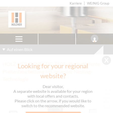
Karriere
WEINIG Group
Auf einen Blick
HOLZ-HER DYNESTIC 7505: Hocheffiziente
Looking for your regional
Plattenbearbeitung mit neuester Nesting-
website?
Technologie
Dear visitor,
A separate website is available for your region
with local offers and contacts.
Please click on the arrow, if you would like to
switch to the recommended website.