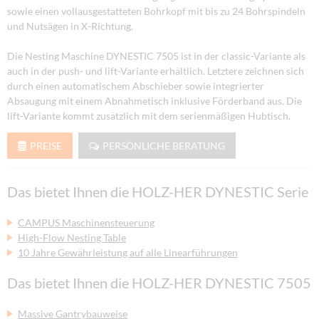
sowie einen vollausgestatteten Bohrkopf mit bis zu 24 Bohrspindeln
und Nutsägen in X-Richtung.
Die Nesting Maschine DYNESTIC 7505 ist in der classic-Variante als
auch in der push- und lift-Variante erhältlich. Letztere zeichnen sich
durch einen automatischem Abschieber sowie integrierter
Absaugung mit einem Abnahmetisch inklusive Förderband aus. Die
lift-Variante kommt zusätzlich mit dem serienmäßigen Hubtisch.
PREISE
PERSÖNLICHE BERATUNG
Das bietet Ihnen die HOLZ-HER DYNESTIC Serie
CAMPUS Maschinensteuerung
High-Flow Nesting Table
10 Jahre Gewährleistung auf alle Linearführungen
Das bietet Ihnen die HOLZ-HER DYNESTIC 7505
Massive Gantrybauweise