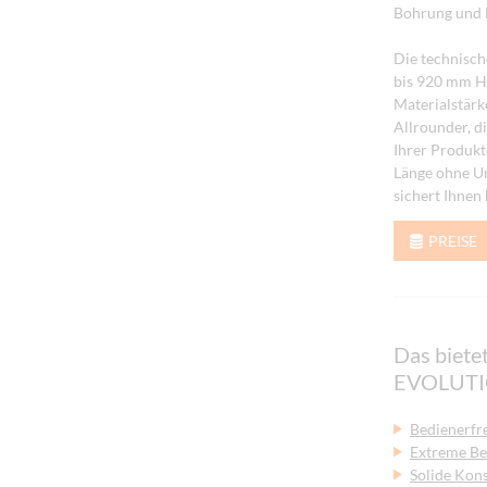
Bohrung und D
Die technisc
bis 920 mm Hö
Materialstär
Allrounder, d
Ihrer Produkt
Länge ohne U
sichert Ihnen
PREISE
Das biete
EVOLUTI
Bedienerfr
Extreme B
Solide Kon