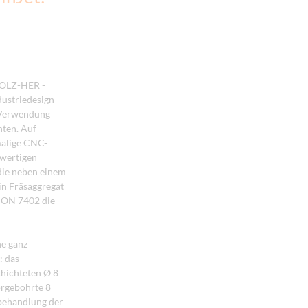
OLZ-HER -
ustriedesign
 Verwendung
ten. Auf
malige CNC-
lwertigen
die neben einem
in Fräsaggregat
ION 7402 die
e ganz
: das
chichteten Ø 8
orgebohrte 8
behandlung der