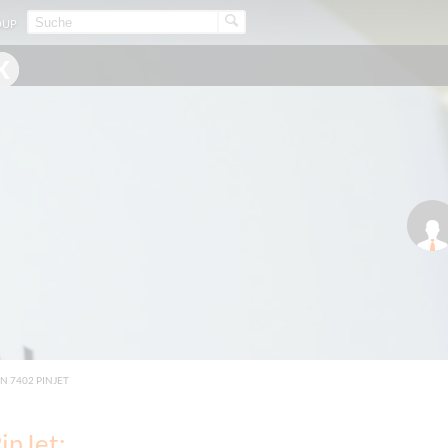
OUP
N 7402 PINJET
inJet: