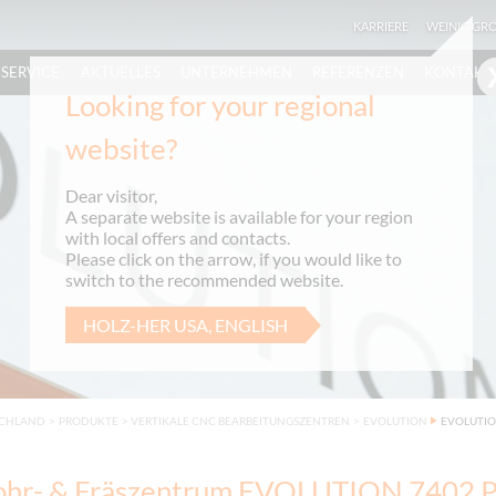
KARRIERE
WEINIG GR
SERVICE
AKTUELLES
UNTERNEHMEN
REFERENZEN
KONTAKT
Looking for your regional
website?
Dear visitor,
A separate website is available for your region
with local offers and contacts.
Please click on the arrow, if you would like to
switch to the recommended website.
HOLZ-HER USA, ENGLISH
SCHLAND
>
PRODUKTE
>
VERTIKALE CNC BEARBEITUNGSZENTREN
>
EVOLUTION
EVOLUTIO
hr- & Fräszentrum EVOLUTION 7402 P