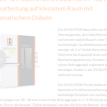
arbeitung auf kleinstem Raum mit
tomatischem Dübeln
Die EVOLUTION Baureihe von H
Überzeugendes, durchdachtes Ind
und extrem stabile Bauart unter
hochwertiger Qualitätskomponen
weniger als 5 m² bietet diese ein
Maschine die Kapazität eines vol
Bearbeitungszentrums. Kunden, 
reinen Bohraggregat ergänzend e
benötigen, finden in der EVOLUT
optimale Lösung.
Die EVOLUTION PinJet bietet ein
besondere Funktionserweiterung
beidseitige Einsetzen von vorbes
 Längen von 30 - 40 mm in durch das Bohraggregat in +/- X-Richtung v
. Durch die Anwahl "Dübel einsetzen“ werden die Schritte Bohren, Vor