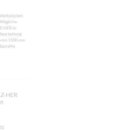
 Werkstücken
. Mögliche
LZ-HER zu
 Bearbeitung
ke bis 1100 mm
Baureihe
OLZ-HER
et
cht