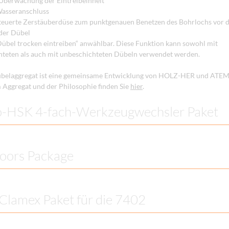
 Überwachung der Eintreibeinheit
Wasseranschluss
teuerte Zerstäuberdüse zum punktgenauen Benetzen des Bohrlochs vor 
 der Dübel
übel trocken eintreiben“ anwählbar. Diese Funktion kann sowohl mit
hteten als auch mit unbeschichteten Dübeln verwendet werden.
übelaggregat ist eine gemeinsame Entwicklung von HOLZ-HER und AT
m Aggregat und der Philosophie finden Sie
hier
.
o-HSK 4-fach-Werkzeugwechsler Paket
oors Package
Clamex Paket für die 7402