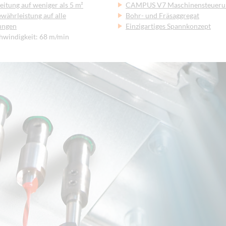
itung auf weniger als 5 m²
CAMPUS V7 Maschinensteueru
währleistung auf alle
Bohr- und Fräsaggregat
ungen
Einzigartiges Spannkonzept
hwindigkeit: 68 m/min