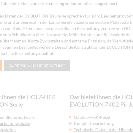
übeleintreiben von der Steuerung vollautomatisch angesteuert.
hen Daten der EVOLUTION-Baureihe sprechen für sich: Bearbeitung von
he und unbegrenzt in der Länge bei gleichzeitig geringstem Platzbedarf
ken von 8 bis 70 mm machen die vertikalen Bearbeitungszentren von HO
ie vom Schubkasten über Korpusteile, Möbelfronten und Rückwände die
e übernehmen. Kurze Zykluszeiten und extreme Präzision, da Werkstüc
mspannen bearbeitet werden. Die solide Konstruktion der EVOLUTION-
 höchste Bearbeitungsqualität.
PERSÖNLICHE BERATUNG
t Ihnen die HOLZ-HER
Das bietet Ihnen die H
ON Serie
EVOLUTION 7402 PinJ
eundliche Software
Quattro-HSK-Paket
earbeitungsmaße
Komplettbearbeitung
struktion
Technische Daten in der Übersi