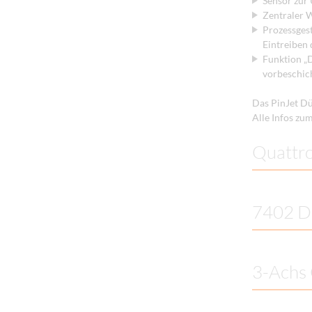
Sensor zur
Zentraler 
Prozessges
Eintreiben
Funktion „D
vorbeschic
Das PinJet D
Alle Infos zu
Quattr
7402 D
3-Achs 