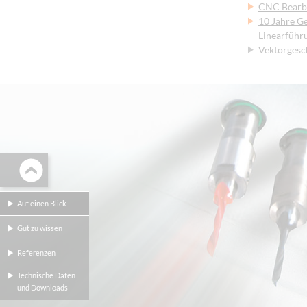
CNC Bearbe
10 Jahre Ge
Linearführ
Vektorgesc
Auf einen Blick
Gut zu wissen
Referenzen
Technische Daten
und Downloads