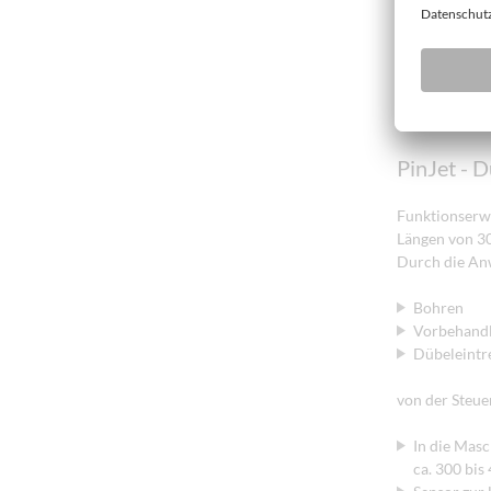
PinJet - D
Funktionserwe
Längen von 30
Durch die Anw
Bohren
Vorbehandl
Dübeleintr
von der Steue
In die Masc
ca. 300 bis