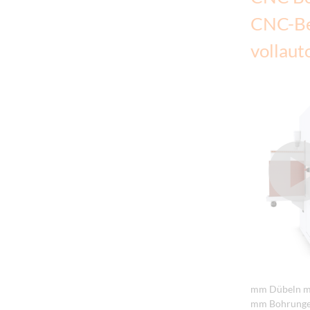
CNC-Be
vollau
mm Dübeln mit
mm Bohrungen