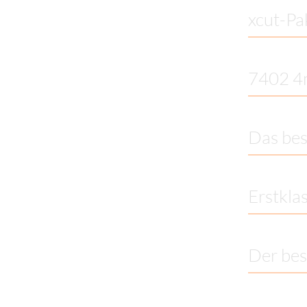
xcut-Pa
7402 4m
Das be
Erstkla
Der bes