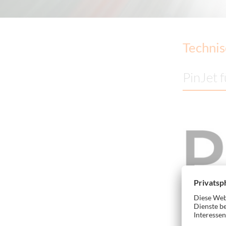
Technis
PinJet 