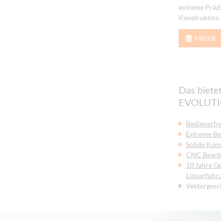
extreme Präzi
Konstruktion
PREISE
Das biete
EVOLUTI
Bedienerfr
Extreme B
Solide Kon
CNC Bearbe
10 Jahre Ge
Linearführ
Vektorgesc