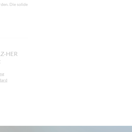
den. Die solide
OLZ-HER
t
ng
dard