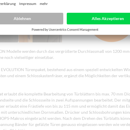
N Modelle werden durch das vergrößerte Durchlassmaß von 1200 mm 
 noch vielseitiger einsetzbar.
 EVOLUTION Türenpaket, bestehend aus einem speziell entwickelten Wi
sten und einem Schlosskastenfräser, ergänzt die Möglichkeiten der verti
t erlaubt die komplette Bearbeitung von Türblättern bis max. 70 mm Di
ndseite und die Schlossseite in zwei Aufspannungen bearbeitet. Der mitg
er erlaubt eine Frästiefe von bis zu 115 mm und ermöglicht damit das E
n mit unterschiedlichen Dornmaßen. Drücker und Schlossbohrungen könn
 HOPS-Makros eingebracht werden. Nach dem Drehen des Türblatts könne
annung Bänder für gefälzte Türen genauso eingelassen werden wie verd