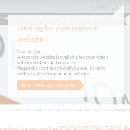
KARRIERE
WEINIG GR
SERVICE
AKTUELLES
UNTERNEHMEN
REFERENZEN
KONTAKT
Looking for your regional
website?
Dear visitor,
A separate website is available for your region
with local offers and contacts.
Please click on the arrow, if you would like to
switch to the recommended website.
HOLZ-HER USA, ENGLISH
SCHLAND
>
PRODUKTE
>
VERTIKALE CNC BEARBEITUNGSZENTREN
>
EVOLUTION
EVOLUTIO
arbeitungscenter EVOLUTION 7405 4