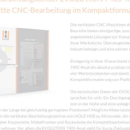
tte CNC-Bearbeitung im Kompaktform
Die vertikalen CNC Maschinen 
Baureihe bieten einzigartige, zum
angemeldete Lösungen zur Kompl
ihrer Werkstücke. Überzeugende
Industriedesign und eine extrem s
Einzigartig in ihrer Klasse biet
7405 4mat ein absolut präzises U
vier Werkstückkanten und damit 
Komplettformatierung von Platte
Die technischen Daten der EVO
sprechen für sich: Ein Durchga
mm in der Höhe und eine unbegr
n der Länge bei gleichzeitig geringstem Platzbedarf. Mögliche Materialstä
 die vertikalen Bearbeitungszentren von HOLZ-HER zu Allrounder, die
über Korpusteile, Möbelfronten und Rückwände die Komplettbearbeitung
rnehmen. Vor allem die EVOLUTION 7405 4mat steht für kurze Zyklusze