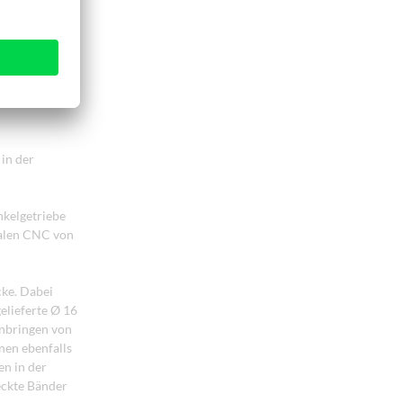
in der
nkelgetriebe
kalen CNC von
cke. Dabei
elieferte Ø 16
inbringen von
en ebenfalls
n in der
eckte Bänder