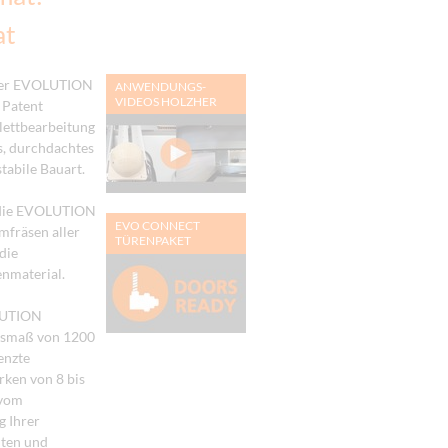
at
der EVOLUTION
ANWENDUNGS-
VIDEOS HOLZHER
 Patent
ettbearbeitung
s, durchdachtes
tabile Bauart.
et die EVOLUTION
EVO CONNECT
mfräsen aller
TÜRENPAKET
die
nmaterial.
LUTION
ngsmaß von 1200
enzte
rken von 8 bis
 vom
 Ihrer
iten und