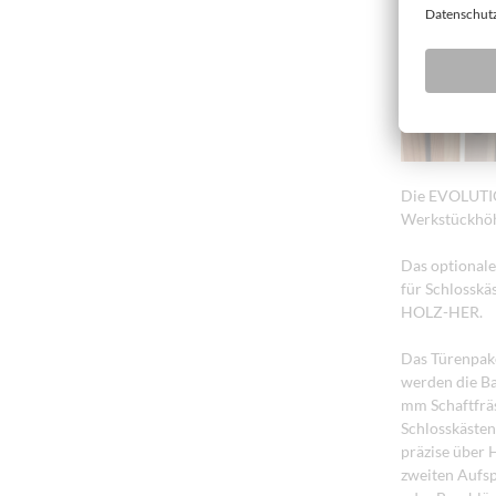
Die EVOLUTIO
Werkstückhöhe
Das optionale
für Schlosskä
HOLZ-HER.
Das Türenpake
werden die Ba
mm Schaftfräs
Schlosskäste
präzise über
zweiten Aufsp