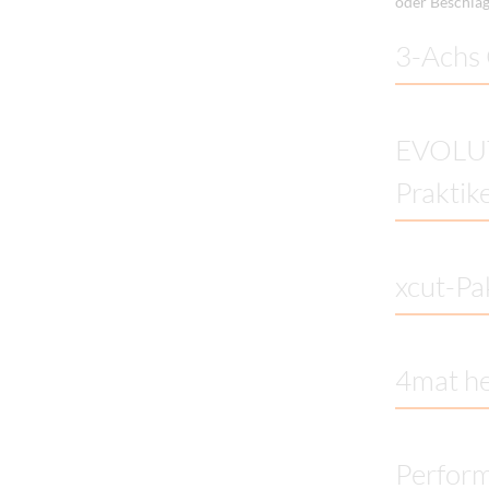
oder Beschläg
3-Achs 
EVOLUTI
Praktik
xcut-Pa
4mat he
Perfor