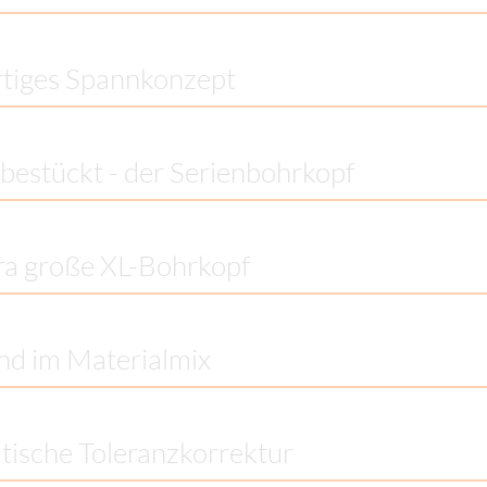
rtiges Spannkonzept
 bestückt - der Serienbohrkopf
ra große XL-Bohrkopf
d im Materialmix
ische Toleranzkorrektur