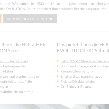
sion, da Werkstücke bis 1500 mm Länge ohne Umspannen bearbeitet wer
 der EVOLUTION-Baureihe sichert Ihnen höchste Bearbeitungsqualität.
PERSÖNLICHE BERATUNG
t Ihnen die HOLZ-HER
Das bietet Ihnen die H
ON Serie
EVOLUTION 7405 4ma
eundliche Software
CAMPUS V7 Maschinensteueru
earbeitungsmaße
Bohr- und Fräsaggregat im Stan
struktion
Komplettbearbeitung
itung auf weniger als 5 m²
Einzigartiges Spannkonzept
währleistung auf alle
Präzise Direktantriebe
ungen
Großzügiger Zugang
hwindigkeit: 68 m/min