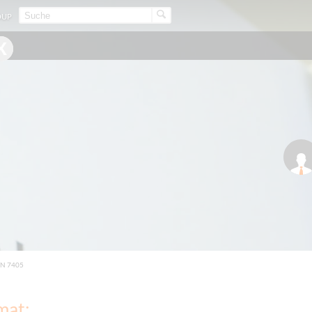
OUP
N 7405
mat: