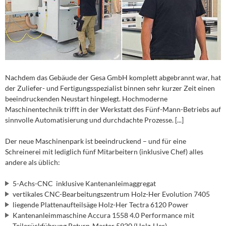
Nachdem das Gebäude der Gesa GmbH komplett abgebrannt war, hat
der Zuliefer- und Fertigungsspezialist binnen sehr kurzer Zeit einen
beeindruckenden Neustart hingelegt. Hochmoderne
Maschinentechnik trifft in der Werkstatt des Fünf-Mann-Betriebs auf
sinnvolle Automatisierung und durchdachte Prozesse. [...]
Der neue Maschinenpark ist beeindruckend – und für eine
Schreinerei mit lediglich fünf Mitarbeitern (inklusive Chef) alles
andere als üblich:
5-Achs-CNC inklusive Kantenanleimaggregat
vertikales CNC-Bearbeitungszentrum Holz-Her Evolution 7405
liegende Plattenaufteilsäge Holz-Her Tectra 6120 Power
Kantenanleimmaschine Accura 1558 4.0 Performance mit
Teilerückführung Return-Master 5920 (Holz-Her)