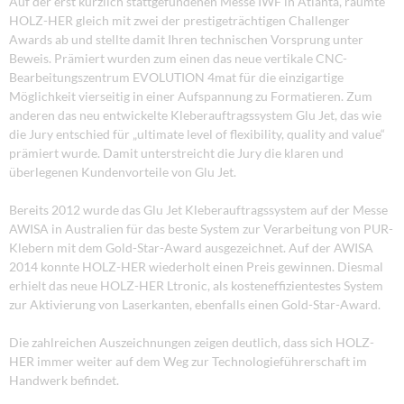
Auf der erst kürzlich stattgefundenen Messe IWF in Atlanta, räumte
HOLZ-HER gleich mit zwei der prestigeträchtigen Challenger
Awards ab und stellte damit Ihren technischen Vorsprung unter
Beweis. Prämiert wurden zum einen das neue vertikale CNC-
Bearbeitungszentrum EVOLUTION 4mat für die einzigartige
Möglichkeit vierseitig in einer Aufspannung zu Formatieren. Zum
anderen das neu entwickelte Kleberauftragssystem Glu Jet, das wie
die Jury entschied für „ultimate level of flexibility, quality and value“
prämiert wurde. Damit unterstreicht die Jury die klaren und
überlegenen Kundenvorteile von Glu Jet.
Bereits 2012 wurde das Glu Jet Kleberauftragssystem auf der Messe
AWISA in Australien für das beste System zur Verarbeitung von PUR-
Klebern mit dem Gold-Star-Award ausgezeichnet. Auf der AWISA
2014 konnte HOLZ-HER wiederholt einen Preis gewinnen. Diesmal
erhielt das neue HOLZ-HER Ltronic, als kosteneffizientestes System
zur Aktivierung von Laserkanten, ebenfalls einen Gold-Star-Award.
Die zahlreichen Auszeichnungen zeigen deutlich, dass sich HOLZ-
HER immer weiter auf dem Weg zur Technologieführerschaft im
Handwerk befindet.