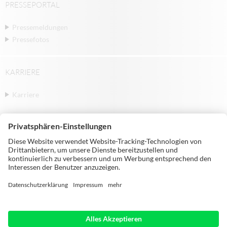
PRESSEPORTAL
Pressemeldungen
Pressefotos
KARRIERE
Karriere
© Michael Weinig AG | Weinigstraße 2/4 |
97941 Tauberbischofsheim | Germany |
Telephone: +49 9341 860