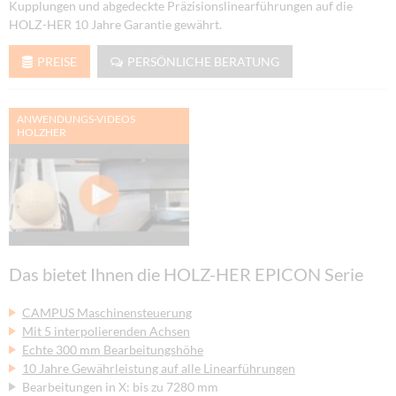
Kupplungen und abgedeckte Präzisionslinearführungen auf die
HOLZ-HER 10 Jahre Garantie gewährt.
PREISE
PERSÖNLICHE BERATUNG
ANWENDUNGS-VIDEOS
HOLZHER
Das bietet Ihnen die HOLZ-HER EPICON Serie
CAMPUS Maschinensteuerung
Mit 5 interpolierenden Achsen
Echte 300 mm Bearbeitungshöhe
10 Jahre Gewährleistung auf alle Linearführungen
Bearbeitungen in X: bis zu 7280 mm