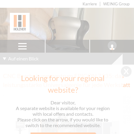
Karriere
WEINIG Group
Auf einen Blick
CNC Bearbeitungszentrum EPICON 7235: das
Looking for your regional
leistungsstarke Universalgenie für jede Werkstatt
website?
Dear visitor,
A separate website is available for your region
with local offers and contacts.
Please click on the arrow, if you would like to
switch to the recommended website.