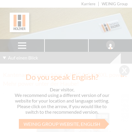
Karriere
WEINIG Group
Auf einen Blick
Kantenanleimmaschine AURIGA 1308XL power:
Do you speak English?
Mehr power unter der Haube!
Dear visitor,
We recommend using a different version of our
website for your location and language setting.
Please click on the arrow, if you would like to
switch to the recommended version.
WEINIG GROUP WEBSITE, ENGLISH