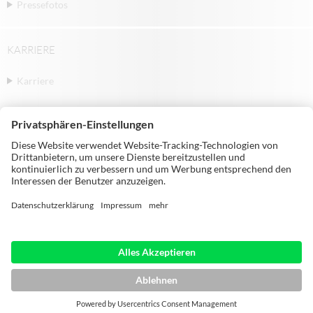
Pressefotos
KARRIERE
Karriere
© Michael Weinig AG | Weinigstraße 2/4 |
97941 Tauberbischofsheim | Germany |
Telephone: +49 9341 860
HOME
IMPRESSUM
DATENSCHUTZ
AGB
SITEMAP