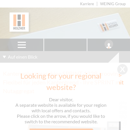
Karriere
WEINIG Group
Auf einen Blick
Kantenanleimmaschine SPRINT 1329 grooving:
Looking for your regional
Flexibel für jeden Kantentrend - Ihre SPRINT mit
website?
Nutaggregat
Dear visitor,
A separate website is available for your region
with local offers and contacts.
Please click on the arrow, if you would like to
switch to the recommended website.