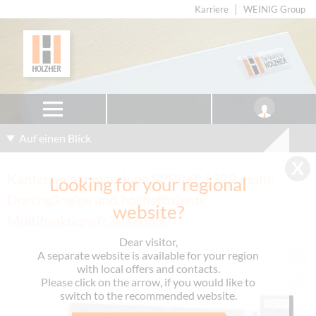
Karriere
WEINIG Group
Auf einen Blick
Kantenanleimmaschine SPRINT 1329 multi:
Looking for your regional
Durchgängige und hocheffiziente
website?
Multifunktionsfrästechnik
Dear visitor,
A separate website is available for your region
with local offers and contacts.
Please click on the arrow, if you would like to
switch to the recommended website.