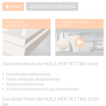
PREISE
PERSÖNLICHE BERATUNG
INTELLIGENTE
ANWENDUNGS-VIDEOS
LAGERLÖSUNGEN
HOLZHER
Das bietet Ihnen die HOLZ-HER TECTRA Serie
Professionelles Softwarepaket
Pneum. gesteuerter Winkelanpresser
Winkelschnitteinrichtung
10 Jahre Gewährleistung auf alle Linearführungen
Das bietet Ihnen die HOLZ-HER TECTRA 6120
lift