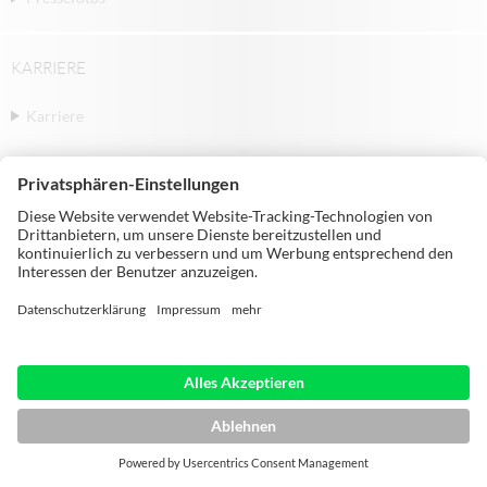
KARRIERE
Karriere
© Michael Weinig AG | Weinigstraße 2/4 |
97941 Tauberbischofsheim | Germany |
Telephone: +49 9341 860
HOME
IMPRESSUM
DATENSCHUTZ
AGB
SITEMAP