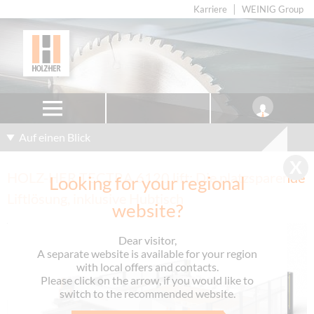
Karriere
WEINIG Group
Auf einen Blick
HOLZ-HER TECTRA 6120 lift: Die platzsparende
Looking for your regional
Liftlösung, inklusive Hubtisch
website?
Dear visitor,
A separate website is available for your region
with local offers and contacts.
Please click on the arrow, if you would like to
switch to the recommended website.